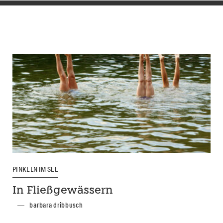
PINKELN IM SEE
In Fließgewässern
barbara dribbusch