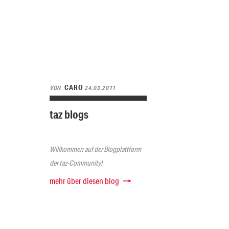
CARO
VON
24.03.2011
taz blogs
Willkommen auf der Blogplattform
der taz-Community!
mehr über diesen blog