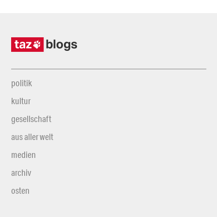
politik
kultur
gesellschaft
aus aller welt
medien
archiv
osten