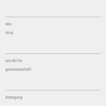
abo
shop
aus der taz
genossenschaft
bewegung