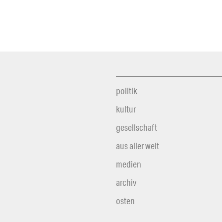
politik
kultur
gesellschaft
aus aller welt
medien
archiv
osten