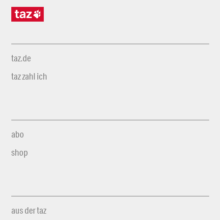
taz.de
taz zahl ich
abo
shop
aus der taz