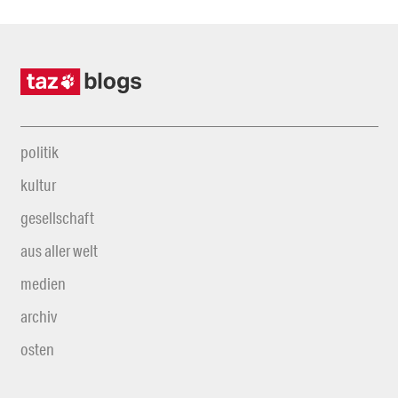
politik
kultur
gesellschaft
aus aller welt
medien
archiv
osten