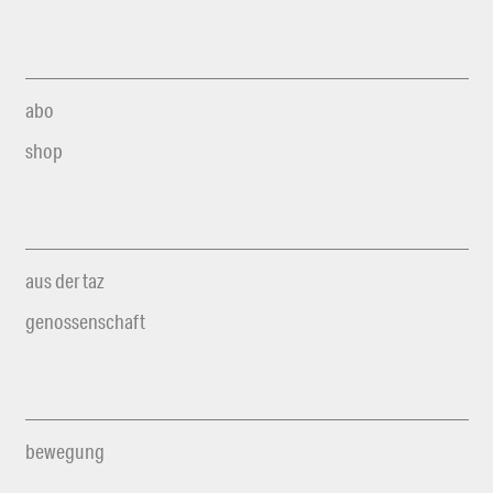
abo
shop
aus der taz
genossenschaft
bewegung