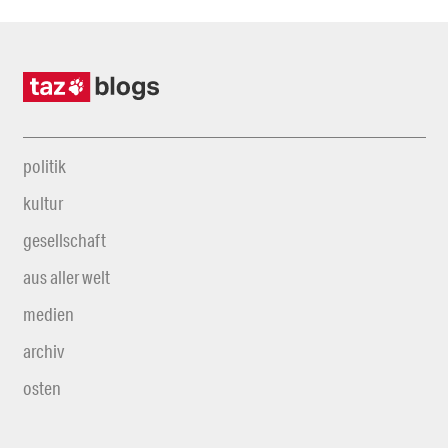
politik
kultur
gesellschaft
aus aller welt
medien
archiv
osten