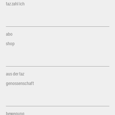
taz zahl ich
abo
shop
aus der taz
genossenschaft
bewegung