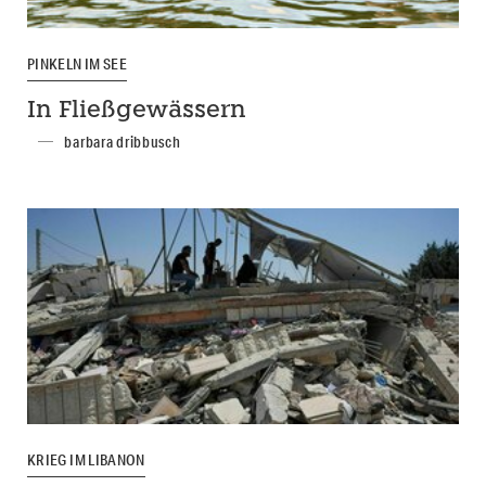
PINKELN IM SEE
In Fließgewässern
barbara dribbusch
KRIEG IM LIBANON