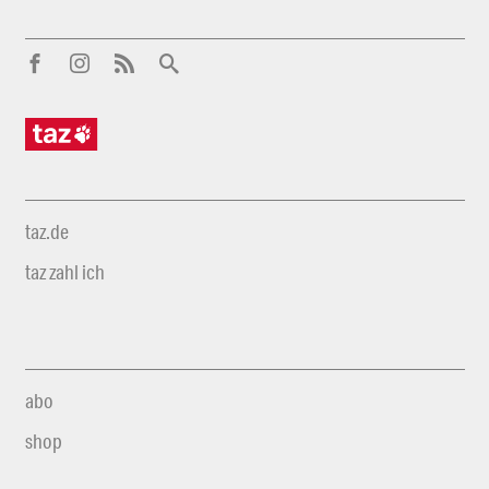
taz.de
taz zahl ich
abo
shop