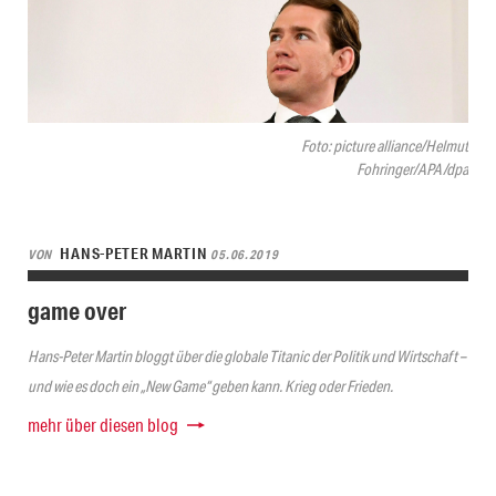
Foto: picture alliance/Helmut
Fohringer/APA/dpa
HANS-PETER MARTIN
VON
05.06.2019
game over
Hans-Peter Martin bloggt über die globale Titanic der Politik und Wirtschaft –
und wie es doch ein „New Game“ geben kann. Krieg oder Frieden.
mehr über diesen blog