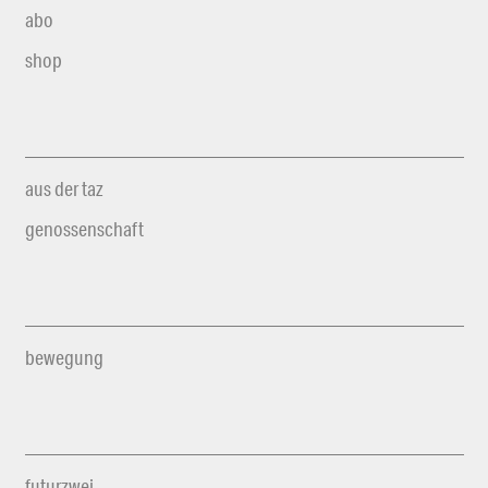
abo
shop
aus der taz
genossenschaft
bewegung
futurzwei