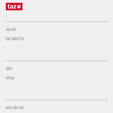
taz.de
taz zahl ich
abo
shop
aus der taz