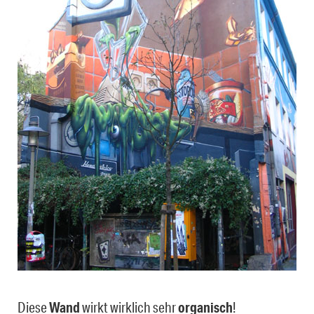
Diese
Wand
wirkt wirklich sehr
organisch
!