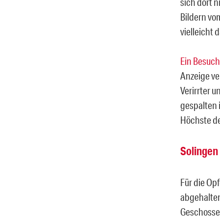
sich dort n
Bildern vo
vielleicht d
Ein Besuche
Anzeige ve
Verirrter u
gespalten i
Höchste de
Solingen 
Für die Op
abgehalten
Geschosse 