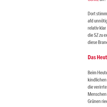
Dort stimm
afd unnöti
relativ kl
die SZ zu 
diese Bran
Das Heut
Beim Heute
kindlichen 
die verirrt
Menschen f
Grünen rie