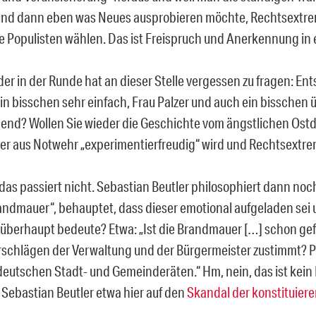
und dann eben was Neues ausprobieren möchte, Rechtsextre
re Populisten wählen. Das ist Freispruch und Anerkennung in
der in der Runde hat an dieser Stelle vergessen zu fragen: Ent
in bisschen sehr einfach, Frau Palzer und auch ein bisschen ü
nd? Wollen Sie wieder die Geschichte vom ängstlichen Ost
der aus Notwehr „experimentierfreudig“ wird und Rechtsextr
 das passiert nicht. Sebastian Beutler philosophiert dann noc
randmauer“, behauptet, dass dieser emotional aufgeladen sei u
 überhaupt bedeute? Etwa: „Ist die Brandmauer […] schon gef
rschlägen der Verwaltung und der Bürgermeister zustimmt? P
deutschen Stadt- und Gemeinderäten.“ Hm, nein, das ist kein
 Sebastian Beutler etwa hier auf den
Skandal der konstituiere