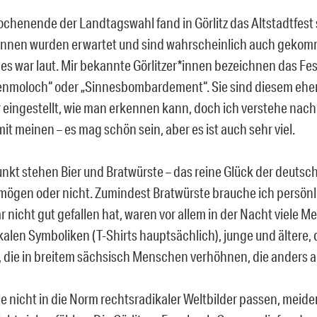
chenende der Landtagswahl fand in Görlitz das Altstadtfest 
nnen wurden erwartet und sind wahrscheinlich auch gekomm
, es war laut. Mir bekannte Görlitzer*innen bezeichnen das Fes
nmoloch“ oder „Sinnesbombardement“. Sie sind diesem eher 
eingestellt, wie man erkennen kann, doch ich verstehe nac
it meinen – es mag schön sein, aber es ist auch sehr viel.
unkt stehen Bier und Bratwürste – das reine Glück der deutsc
ögen oder nicht. Zumindest Bratwürste brauche ich persönl
r nicht gut gefallen hat, waren vor allem in der Nacht viele 
kalen Symboliken (T-Shirts hauptsächlich), junge und ältere,
, die in breitem sächsisch Menschen verhöhnen, die anders 
e nicht in die Norm rechtsradikaler Weltbilder passen, meiden