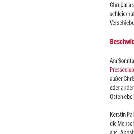
Chrupalla s
schleierha
Verschiebu
Beschwic
Am Sonntag
Presseclu
außer Chri
oder ander
Osten eben 
Kerstin Pa
die Mensch
aus „Angst