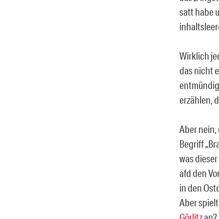
satt habe 
inhaltslee
Wirklich je
das nicht e
entmündige
erzählen, 
Aber nein,
Begriff „B
was dieser
afd den Vo
in den Ost
Aber spielt
Görlitz
an?