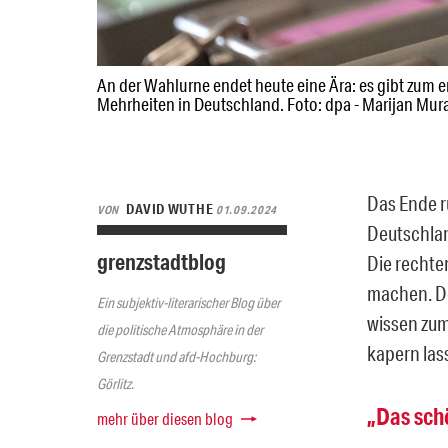
An der Wahlurne endet heute eine Ära: es gibt zum 
Mehrheiten in Deutschland. Foto: dpa - Marijan Mur
Das Ende r
DAVID WUTHE
VON
01.09.2024
Deutschland
grenzstadtblog
Die rechte
machen. De
Ein subjektiv-literarischer Blog über
wissen zumi
die politische Atmosphäre in der
kapern las
Grenzstadt und afd-Hochburg:
Görlitz.
„Das schö
mehr über diesen blog