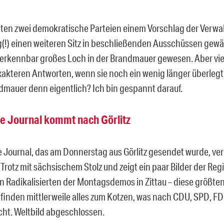
ten zwei demokratische Parteien einem Vorschlag der Verwal
g(!) einen weiteren Sitz in beschließenden Ausschüssen gewäh
ar erkennbar großes Loch in der Brandmauer gewesen. Aber vi
exakteren Antworten, wenn sie noch ein wenig länger überleg
dmauer denn eigentlich? Ich bin gespannt darauf.
e Journal kommt nach Görlitz
 Journal, das am Donnerstag aus Görlitz gesendet wurde, v
Trotz mit sächsischem Stolz und zeigt ein paar Bilder der Regi
en Radikalisierten der Montagsdemos in Zittau – diese größtent
inden mittlerweile alles zum Kotzen, was nach CDU, SPD, FD
cht. Weltbild abgeschlossen.