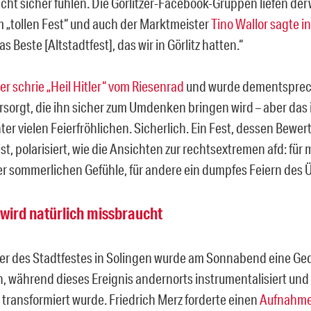
icht sicher fühlen. Die Görlitzer-Facebook-Gruppen liefen der
m „tollen Fest“ und auch der Marktmeister
Tino Wallor sagte in
as Beste [Altstadtfest], das wir in Görlitz hatten.“
r schrie „Heil Hitler“ vom Riesenrad
und wurde dementsprech
rsorgt, die ihn sicher zum Umdenken bringen wird – aber das i
nter vielen Feierfröhlichen. Sicherlich. Ein Fest, dessen Bew
st, polarisiert, wie die Ansichten zur rechtsextremen afd: fü
r sommerlichen Gefühle, für andere ein dumpfes Feiern des Ü
wird natürlich missbraucht
fer des Stadtfestes in Solingen wurde am Sonnabend eine G
, während dieses Ereignis andernorts instrumentalisiert und 
transformiert wurde. Friedrich Merz forderte einen
Aufnahme