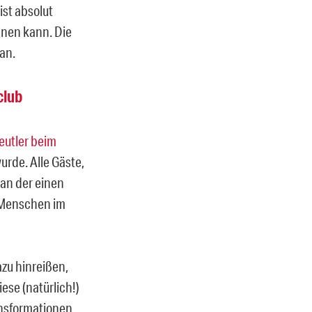
 ist absolut
hnen kann. Die
an.
club
eutler beim
urde. Alle Gäste,
 an der einen
e Menschen im
azu hinreißen,
ese (natürlich!)
ansformationen