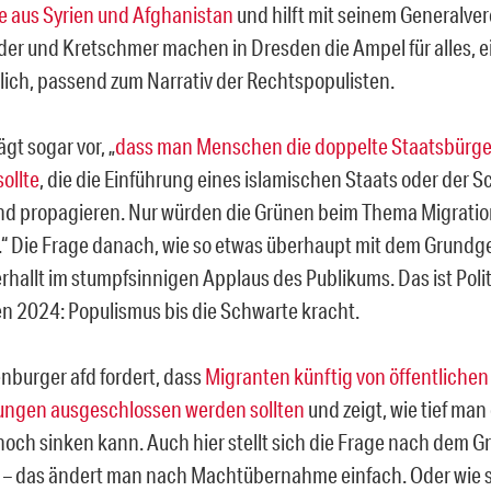
e aus Syrien und Afghanistan
und hilft mit seinem Generalve
öder und Kretschmer machen in Dresden die Ampel für alles, e
lich, passend zum Narrativ der Rechtspopulisten.
gt sogar vor, „
dass man Menschen die doppelte Staatsbürge
ollte
, die die Einführung eines islamischen Staats oder der Sc
d propagieren. Nur würden die Grünen beim Thema Migrati
.“ Die Frage danach, wie so etwas überhaupt mit dem Grundg
verhallt im stumpfsinnigen Applaus des Publikums. Das ist Poli
 2024: Populismus bis die Schwarte kracht.
nburger afd fordert, dass
Migranten künftig von öffentlichen
ungen ausgeschlossen werden sollten
und zeigt, wie tief man
noch sinken kann. Auch hier stellt sich die Frage nach dem 
 – das ändert man nach Machtübernahme einfach. Oder wie 