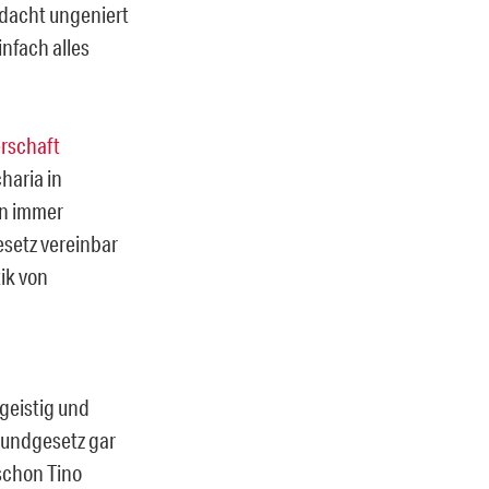
rdacht ungeniert
infach alles
rschaft
haria in
on immer
esetz vereinbar
tik von
 geistig und
Grundgesetz gar
schon Tino