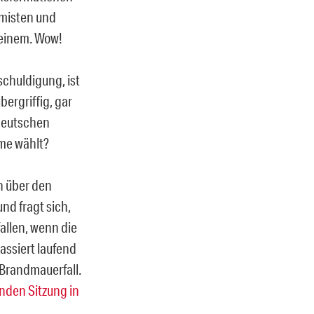
misten und
 einem. Wow!
schuldigung, ist
bergriffig, gar
deutschen
eme wählt?
h über den
nd fragt sich,
allen, wenn die
assiert laufend
 Brandmauerfall.
nden Sitzung in