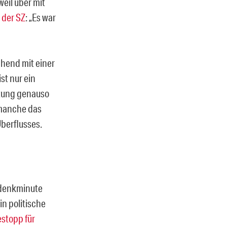
weil über mit
 der SZ
: „Es war
end mit einer
st nur ein
ertung genauso
r manche das
berflusses.
edenkminute
in politische
stopp für