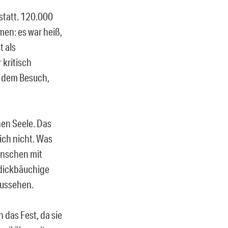
statt. 120.000
en: es war heiß,
t als
kritisch
h dem Besuch,
hen Seele. Das
ich nicht. Was
Menschen mit
 dickbäuchige
aussehen.
 das Fest, da sie