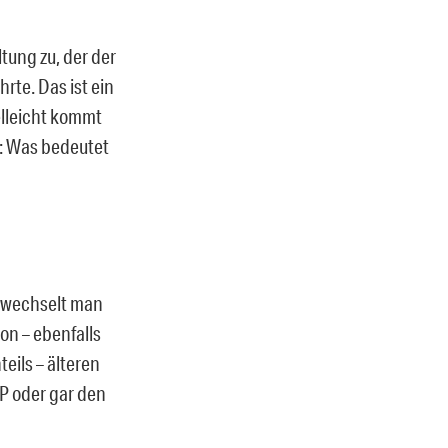
tung zu, der der
rte. Das ist ein
elleicht kommt
t: Was bedeutet
erwechselt man
on – ebenfalls
eils – älteren
P oder gar den