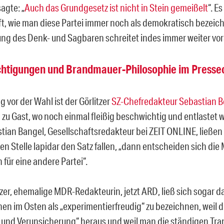
agte: „
Auch das Grundgesetz ist nicht in Stein gemeißelt
“. Es
ft, wie man diese Partei immer noch als demokratisch bezeic
ng des Denk- und Sagbaren schreitet indes immer weiter vor
htigungen und Brandmauer-Philosophie im Presse
 vor der Wahl ist der Görlitzer
SZ-Chefredakteur Sebastian B
b
zu Gast, wo noch einmal fleißig beschwichtig und entlastet w
stian Bangel, Gesellschaftsredakteur bei ZEIT ONLINE, ließen
en Stelle lapidar den Satz fallen, „dann entscheiden sich di
für eine andere Partei“.
lzer, ehemalige MDR-Redakteurin, jetzt ARD, ließ sich sogar d
en im Osten als „experimentierfreudig“ zu bezeichnen, weil di
 und Verunsicherung“ heraus und weil man die ständigen Tr