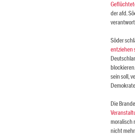
Geflüchtet
der afd. S
verantwort
Söder schlä
entziehen s
Deutschlan
blockieren
sein soll, 
Demokraten
Die Brande
Veranstalt
moralisch 
nicht mehr