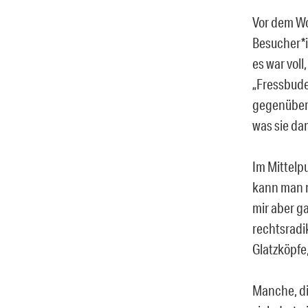
Vor dem Wo
Besucher*i
es war voll
„Fressbude
gegenüber 
was sie dam
Im Mittelp
kann man m
mir aber ga
rechtsradi
Glatzköpfe
Manche, di