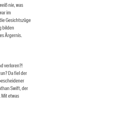
weiß nie, was
war im
die Gesichtszüge
g bilden
es Ärgernis.
d verloren?!
un? Da fiel der
 bescheidener
than Swift, der
. Mit etwas