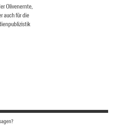
er Olivenernte,
r auch für die
ienpublizistik
 sagen?