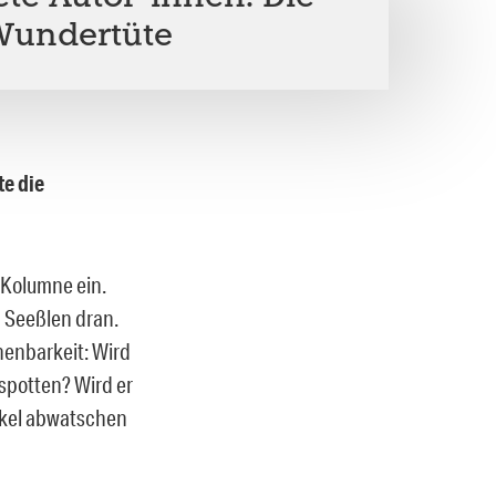
undertüte
te die
-Kolumne ein.
g Seeßlen dran.
henbarkeit: Wird
spotten? Wird er
nkel abwatschen