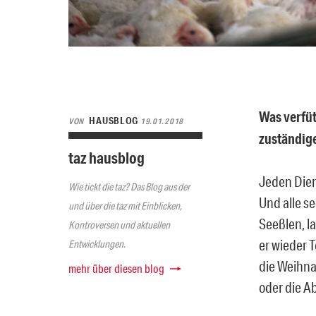
Was verfüt
HAUSBLOG
VON
19.01.2018
zuständige
taz hausblog
Jeden Dien
Wie tickt die taz? Das Blog aus der
Und alle se
und über die taz mit Einblicken,
Seeßlen, l
Kontroversen und aktuellen
er wieder 
Entwicklungen.
die Weihna
mehr über diesen blog
oder die A