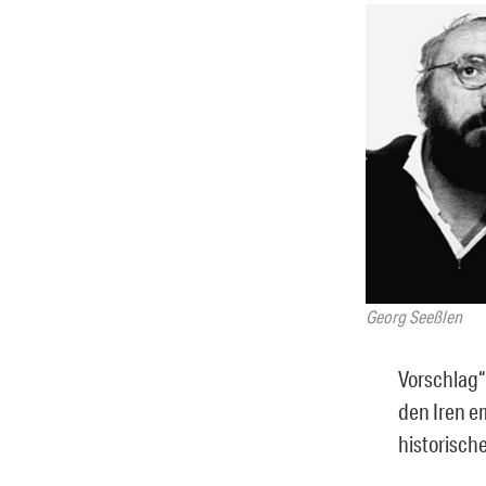
Georg Seeßlen
Vorschlag“
den Iren em
historische