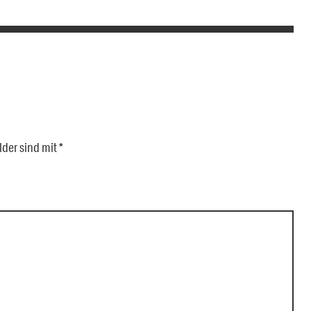
lder sind mit
*