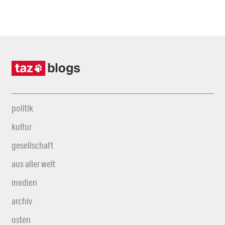
politik
kultur
gesellschaft
aus aller welt
medien
archiv
osten