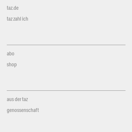
taz.de
taz zahl ich
abo
shop
aus der taz
genossenschaft