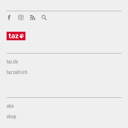
taz.de
taz zahl ich
abo
shop