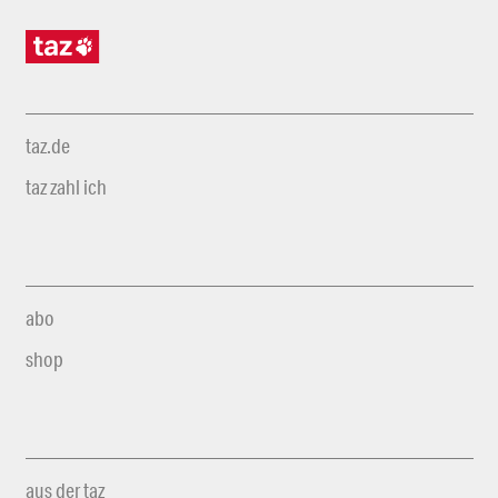
taz.de
taz zahl ich
abo
shop
aus der taz