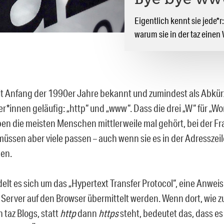
Bye bye www
Eigentlich kennt sie jede*
warum sie in der taz einen
eit Anfang der 1990er Jahre bekannt und zumindest als Abkü
er*innen geläufig: „http“ und „www“. Dass die drei „W“ für „W
en die meisten Menschen mittlerweile mal gehört, bei der Fr
müssen aber viele passen – auch wenn sie es in der Adresszeil
hen.
elt es sich um das „
Hypertext Transfer Protocol
“, eine Anweis
Server auf den Browser übermittelt werden. Wenn dort, wie z
n taz Blogs, statt
http
dann
https
steht, bedeutet das, dass es