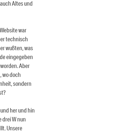
 auch Altes und
 Website war
er technisch
ser wußten, was
z.de eingegeben
geworden. Aber
n, wo doch
nheit, sondern
st?
 und her und hin
e drei W nun
llt. Unsere