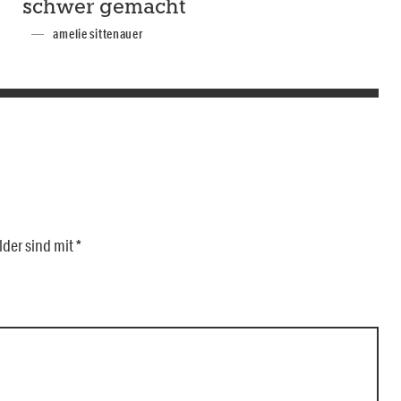
schwer gemacht
amelie sittenauer
lder sind mit
*