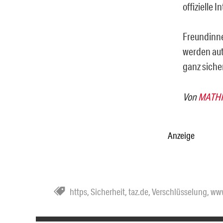
offizielle 
Freundinne
werden aut
ganz sicher
Von
MATHI
Anzeige
https
,
Sicherheit
,
taz.de
,
Verschlüsselung
,
ww