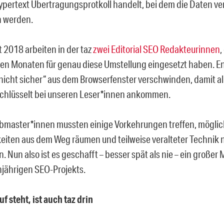
ypertext Übertragungsprotkoll handelt, bei dem die Daten ve
n werden.
t 2018 arbeiten in der taz
zwei Editorial SEO Redakteurinnen
,
n Monaten für genau diese Umstellung eingesetzt haben. End
icht sicher“ aus dem Browserfenster verschwinden, damit all
schlüsselt bei unseren Leser*innen ankommen.
master*innen mussten einige Vorkehrungen treffen, mögli
eiten aus dem Weg räumen und teilweise veralteter Technik 
 Nun also ist es geschafft – besser spät als nie – ein großer 
njährigen SEO-Projekts.
f steht, ist auch taz drin