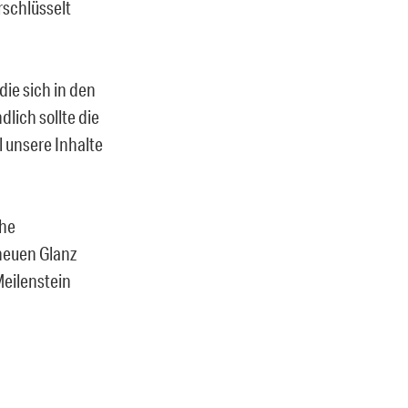
rschlüsselt
 die sich in den
lich sollte die
 unsere Inhalte
che
neuen Glanz
Meilenstein