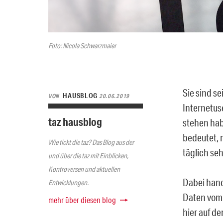
Foto: Nicola Schwarzmaier
Sie sind s
HAUSBLOG
VON
20.06.2019
Internetus
taz hausblog
stehen hab
bedeutet, 
Wie tickt die taz? Das Blog aus der
täglich se
und über die taz mit Einblicken,
Kontroversen und aktuellen
Dabei hand
Entwicklungen.
Daten vom 
mehr über diesen blog
hier auf de