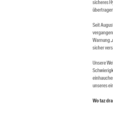
sicheres H
übertrage
Seit Augus
vergangene
Warnung „n
sicher ver
Unsere Web
Schwierigk
einhauchen.
unseres ei
Wo taz drau