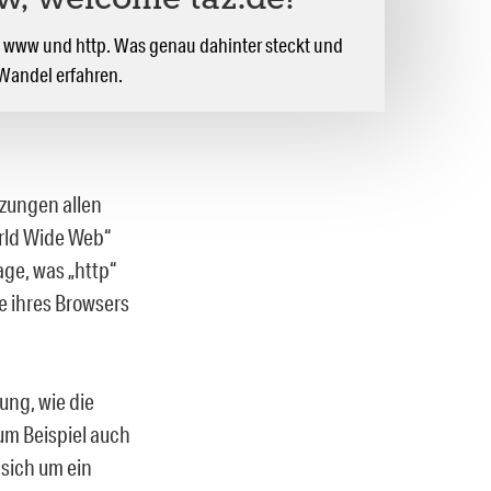
, welcome taz.de!
r: www und http. Was genau dahinter steckt und
 Wandel erfahren.
rzungen allen
orld Wide Web“
age, was „http“
e ihres Browsers
ung, wie die
um Beispiel auch
 sich um ein