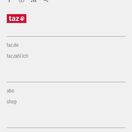
taz.de
taz zahl ich
abo
shop