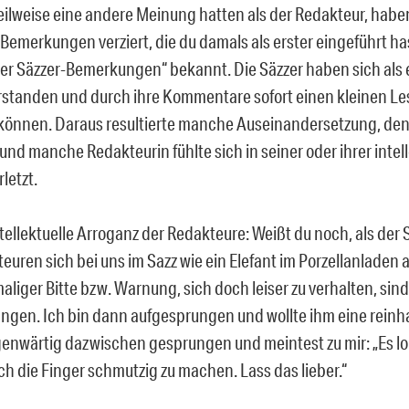
eilweise eine andere Meinung hatten als der Redakteur, haben 
-Bemerkungen verziert, die du damals als erster eingeführt ha
 der Säzzer-Bemerkungen“ bekannt. Die Säzzer haben sich als 
rstanden und durch ihre Kommentare sofort einen kleinen Le
 können. Daraus resultierte manche Auseinandersetzung, d
und manche Redakteurin fühlte sich in seiner oder ihrer intel
rletzt.
tellektuelle Arroganz der Redakteure: Weißt du noch, als der
euren sich bei uns im Sazz wie ein Elefant im Porzellanladen 
liger Bitte bzw. Warnung, sich doch leiser zu verhalten, sin
gen. Ich bin dann aufgesprungen und wollte ihm eine reinha
enwärtig dazwischen gesprungen und meintest zu mir: „Es lo
ch die Finger schmutzig zu machen. Lass das lieber.“