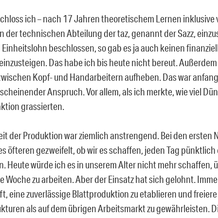
chloss ich – nach 17 Jahren theoretischem Lernen inklusive 
in der technischen Abteilung der taz, genannt der Sazz, einzu
Einheitslohn beschlossen, so gab es ja auch keinen finanziell
einzusteigen. Das habe ich bis heute nicht bereut. Außerdem 
wischen Kopf- und Handarbeitern aufheben. Das war anfangs 
scheinender Anspruch. Vor allem, als ich merkte, wie viel Dün
ktion grassierten.
Zeit der Produktion war ziemlich anstrengend. Bei den erste
s öfteren gezweifelt, ob wir es schaffen, jeden Tag pünktlich
n. Heute würde ich es in unserem Alter nicht mehr schaffen,
e Woche zu arbeiten. Aber der Einsatz hat sich gelohnt. Imme
t, eine zuverlässige Blattproduktion zu etablieren und freiere
ukturen als auf dem übrigen Arbeitsmarkt zu gewährleisten. 