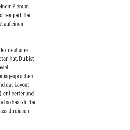
 einem Plenum
l reagiert. Bei
kt auf einem
lerntest eine
tan hat. Du bist
viel
n ausgesprochen
nd das Layout
)-entleerter und
und so hast du der
Dass du diesen