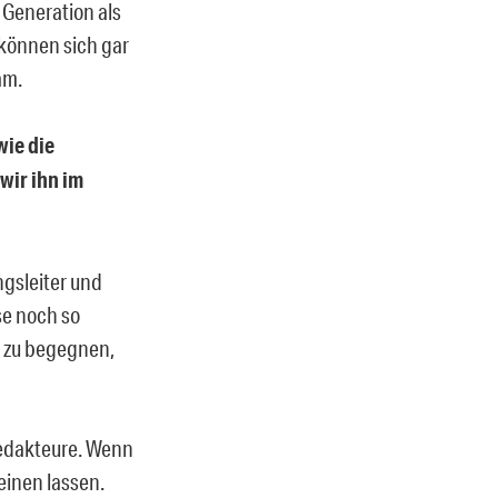
 Generation als
 können sich gar
am.
wie die
wir ihn im
ngsleiter und
se noch so
e zu begegnen,
Redakteure. Wenn
heinen lassen.