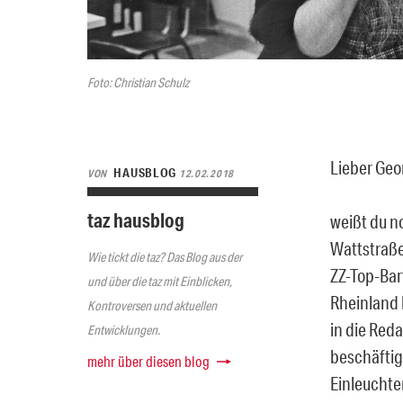
Foto: Christian Schulz
Lieber Geo
HAUSBLOG
VON
12.02.2018
taz hausblog
weißt du n
Wattstraße
Wie tickt die taz? Das Blog aus der
ZZ-Top-Bar
und über die taz mit Einblicken,
Rheinland k
Kontroversen und aktuellen
in die Reda
Entwicklungen.
beschäftig
mehr über diesen blog
Einleuchte