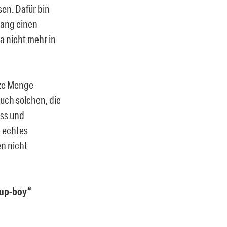
en. Dafür bin
gang einen
a nicht mehr in
nze Menge
auch solchen, die
ess und
n echtes
en nicht
-up-boy“