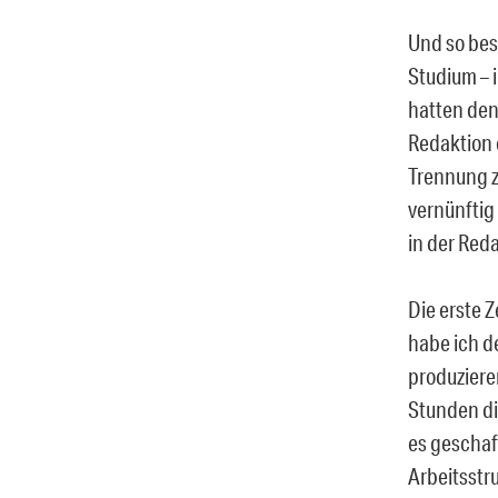
Und so bes
Studium – 
hatten den 
Redaktion 
Trennung z
vernünftig 
in der Reda
Die erste 
habe ich de
produziere
Stunden di
es geschaff
Arbeitsstr