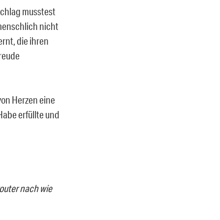
schlag musstest
menschlich nicht
rnt, die ihren
freude
 von Herzen eine
Habe erfüllte und
youter nach wie