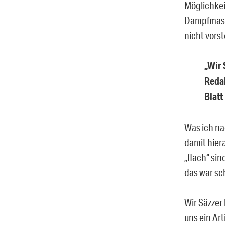
Möglichkei
Dampfmasch
nicht vorst
„Wir 
Redak
Blatt
Was ich nac
damit hier
„flach“ si
das war sc
Wir Säzzer
uns ein Art