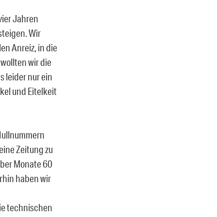
vier Jahren
steigen. Wir
en Anreiz, in die
wollten wir die
leider nur ein
kel und Eitelkeit
n Nullnummern
 eine Zeitung zu
 über Monate 60
rhin haben wir
Die technischen