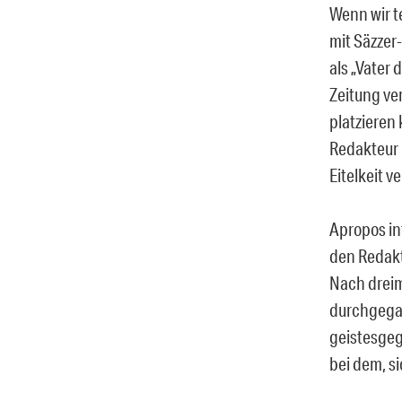
Wenn wir t
mit Säzzer
als „Vater
Zeitung ve
platzieren
Redakteur 
Eitelkeit ve
Apropos in
den Redakt
Nach dreima
durchgegan
geistesgeg
bei dem, si