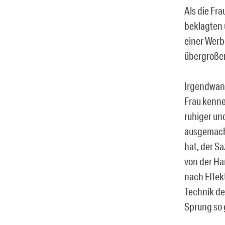
Als die Fr
beklagten u
einer Werb
übergroßen
Irgendwann
Frau kennen
ruhiger un
ausgemacht
hat, der S
von der Ha
nach Effekt
Technik de
Sprung so g