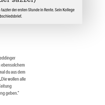
 der säzzer)
tazzler der ersten Stunde in Rente. Sein Kollege
Abschiedsbrief.
Weddinger
em ebensolchem
umal du aus dem
„Die wollen alle
Zeitung
ung geben.“