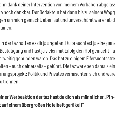
ann dank deiner Intervention von meinem Vorhaben abgelass
ute noch dankbar. Der Redakteur hat dann bis zu seinem Weg
en um mich gemacht, aber laut und unverschämt war er ab d
äumen.
in der taz hatten es dir ja angetan. Du brauchtest ja eine ga
 Bestätigung und hast ja vielen mit Erfolg den Hof gemacht – 
rweitig gebunden waren. Das hat zu einigem Eifersuchtsstr
iten – auch deinerseits – geführt. Die taz war eben damals ei
hrungsprojekt: Politik und Privates vermischten sich und war
zu trennen.
einer Werbeaktion der taz hast du dich als männlicher „Pin
 auf einem übergroßen Hotelbett geräkelt“