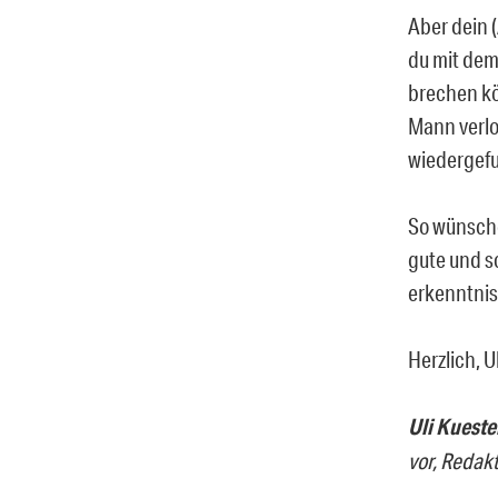
Aber dein 
du mit dem
brechen kö
Mann verlo
wiedergef
So wünsche 
gute und s
erkenntnisr
Herzlich, Ul
Uli Kueste
vor, Redak