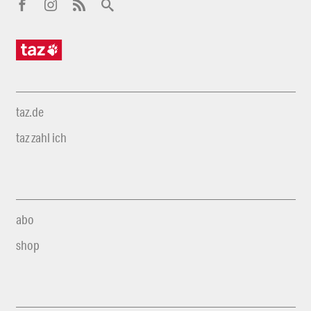
taz.de
taz zahl ich
abo
shop