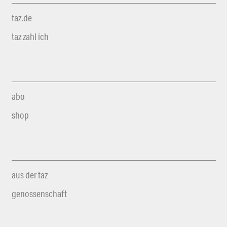
taz.de
taz zahl ich
abo
shop
aus der taz
genossenschaft