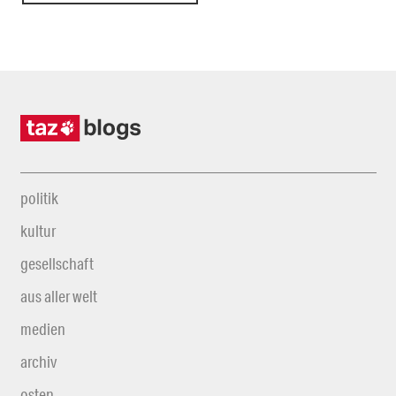
politik
kultur
gesellschaft
aus aller welt
medien
archiv
osten