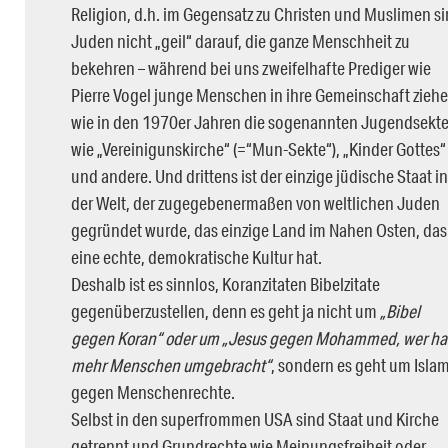
Religion, d.h. im Gegensatz zu Christen und Muslimen s
Juden nicht „geil“ darauf, die ganze Menschheit zu
bekehren – während bei uns zweifelhafte Prediger wie
Pierre Vogel junge Menschen in ihre Gemeinschaft ziehe
wie in den 1970er Jahren die sogenannten Jugendsekte
wie „Vereinigunskirche“ (=“Mun-Sekte“), „Kinder Gottes“
und andere. Und drittens ist der einzige jüdische Staat in
der Welt, der zugegebenermaßen von weltlichen Juden
gegründet wurde, das einzige Land im Nahen Osten, das
eine echte, demokratische Kultur hat.
Deshalb ist es sinnlos, Koranzitaten Bibelzitate
gegenüberzustellen, denn es geht ja nicht um
„Bibel
gegen Koran“ oder um
„Jesus gegen Mohammed, wer ha
mehr Menschen umgebracht“
, sondern es geht um Isla
gegen Menschenrechte.
Selbst in den superfrommen USA sind Staat und Kirche
getrennt und Grundrechte wie Meinungsfreiheit oder