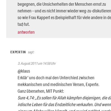
begegnen, die Unsicherheiten der Menschen ernst zu
nehmen – und es nicht immer wieder weg-zu-diskutieren
so wie Frau Kappert es (beispielhaft für viele andere in d
taz) tut.
antworten
EXPERTIN
sagt:
3. August 2011 um 14:58 Uhr
@klaus
Erklär‘ uns doch mal den Unterchied zwischen
mekkanischen und medinischen Versen, Experte.
Ganz übersehen, MIT Punkt:
Sure 4,74: „Es sollen für Allah kämpfen diejenigen, die d
irdische Leben für das Endzeitliche verkaufen. Und wenn
einer um Allahs willen kämpft, und er wird getötet, werd