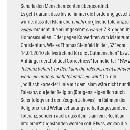
Scharia den Menschenrechten übergeordnet.
Es geht darum, dass bisher immer die Forderung gestellt
wurde, dass der Islam eben
nicht
die gleiche Toleranz zu
zeigen
braucht, die er umgekehrt
erwartet.
Z.B. gegenüb
Homosexuellen. Oder gegen Konvertiten vom Islam zum
Christentum. Wie es Thomas Steinfeld in der „SZ“ vom
14.01.2010 stellvertretend für alle „Gutmenschen“ bzw.
Anhänger der „Political Correctness“ formulierte:
“ Wer a
Toleranz beharrt, für den kann die Toleranz nicht aufhöre
wenn ein anderer nicht tolerant sein will.“
D.h. die
„politisch korrekte“ Linie mit dem Islam wäre nicht nur d
Toleranz, die jeder Religion (übrigens: eigentlich auch
Scientology und den Zeugen Jehovas) im Rahmen der
Religions- und Weltanschauungsfreiheit zugestandene
Toleranz, sondern auch, dass dem Islam ein „Recht auf
Intoleranz“ zugestanden werden soll. Etwas, wovon die