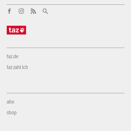
taz.de
taz zahl ich
abo
shop