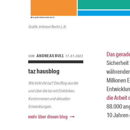
Grafik: Infotext Berlin L.N.
Das gerad
ANDREAS BULL
VON
17.01.2022
Sicherheit 
taz hausblog
währenden 
Millionen E
Wie tickt die taz? Das Blog aus der
Entwicklu
und über die taz mit Einblicken,
die Arbeit
Kontroversen und aktuellen
88.000 ang
Entwicklungen.
10 Jahren 
mehr über diesen blog