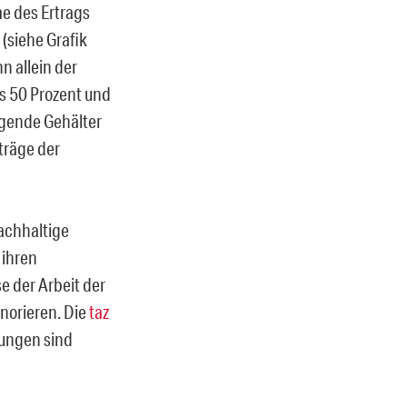
me des Ertrags
(siehe Grafik
n allein der
s 50 Prozent und
igende Gehälter
iträge der
nachhaltige
 ihren
 der Arbeit der
norieren. Die
taz
ungen sind