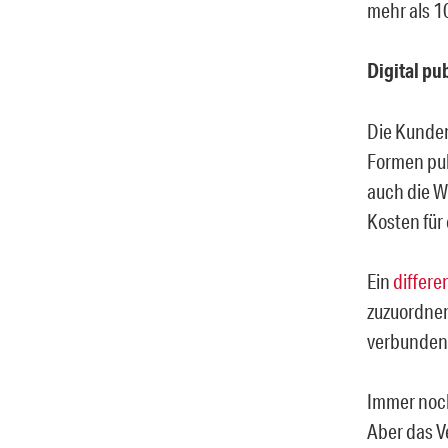
mehr als 1
Digital pub
Die Kunden
Formen publ
auch die Wi
Kosten für
Ein
differe
zuzuordnen
verbundene
Immer noch 
Aber das V