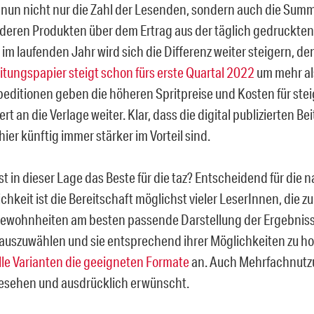
t nun nicht nur die Zahl der Lesenden, sondern auch die Sum
deren Produkten über dem Ertrag aus der täglich gedruckten 
im laufenden Jahr wird sich die Differenz weiter steigern, den
eitungspapier steigt schon fürs erste Quartal 2022
um mehr al
peditionen geben die höheren Spritpreise und Kosten für ste
t an die Verlage weiter. Klar, dass die digital publizierten Be
ier künftig immer stärker im Vorteil sind.
t in dieser Lage das Beste für die taz? Entscheidend für die 
keit ist die Bereitschaft möglichst vieler LeserInnen, die zu
wohnheiten am besten passende Darstellung der Ergebnisse
auszuwählen und sie entsprechend ihrer Möglichkeiten zu ho
alle Varianten die geeigneten Formate
an. Auch Mehrfachnutz
esehen und ausdrücklich erwünscht.