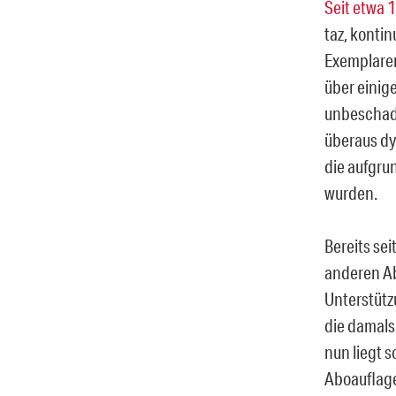
Seit etwa 
taz, konti
Exemplaren
über einig
unbeschade
überaus dy
die aufgru
wurden.
Bereits se
anderen Ab
Unterstütz
die damals
nun liegt s
Aboauflage