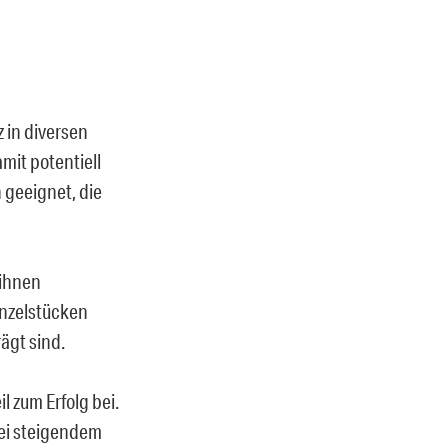
 in diversen
mit potentiell
h geeignet, die
 ihnen
inzelstücken
ägt sind.
l zum Erfolg bei.
Bei steigendem