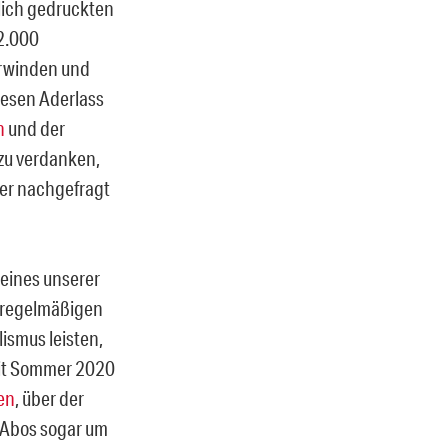
glich gedruckten
22.000
erwinden und
iesen Aderlass
n
und der
zu verdanken,
er nachgefragt
eines unserer
n regelmäßigen
ismus leisten,
eit Sommer 2020
den
, über der
e Abos sogar um