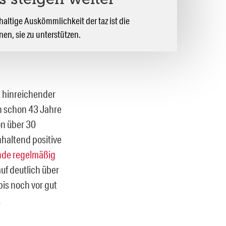
s steigen weiter
altige Auskömmlichkeit der taz ist die
nnen, sie zu unterstützen.
t hinreichender
un schon 43 Jahre
on über 30
nhaltend positive
nde regelmäßig
uf deutlich über
is noch vor gut
.