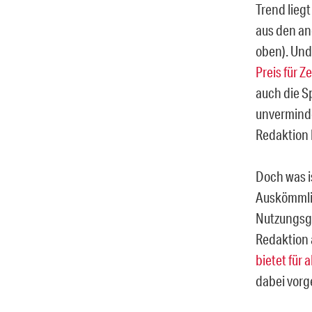
Trend lieg
aus den an
oben). Und 
Preis für Z
auch die S
unverminder
Redaktion h
Doch was is
Auskömmlich
Nutzungsge
Redaktion 
bietet für 
dabei vorg