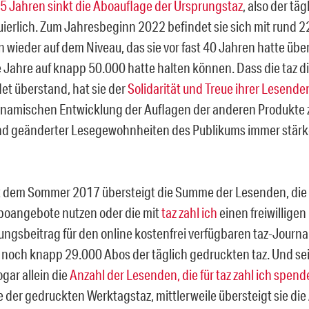
15 Jahren sinkt die Aboauflage der Ursprungstaz
, also der tä
nuierlich. Zum Jahresbeginn 2022 befindet sie sich mit rund 
 wieder auf dem Niveau, das sie vor fast 40 Jahren hatte üb
e Jahre auf knapp 50.000 hatte halten können. Dass die taz d
t überstand, hat sie der
Solidarität und Treue ihrer Lesende
namischen Entwicklung der Auflagen der anderen Produkte 
nd geänderter Lesegewohnheiten des Publikums immer stärk
it dem Sommer 2017 übersteigt die Summe der Lesenden, die 
oangebote nutzen oder die mit
taz zahl ich
einen freiwillige
ungsbeitrag für den online kostenfrei verfügbaren taz-Journal
 noch knapp 29.000 Abos der täglich gedruckten taz. Und s
ogar allein die
Anzahl der Lesenden, die für taz zahl ich spen
 der gedruckten Werktagstaz, mittlerweile übersteigt sie di