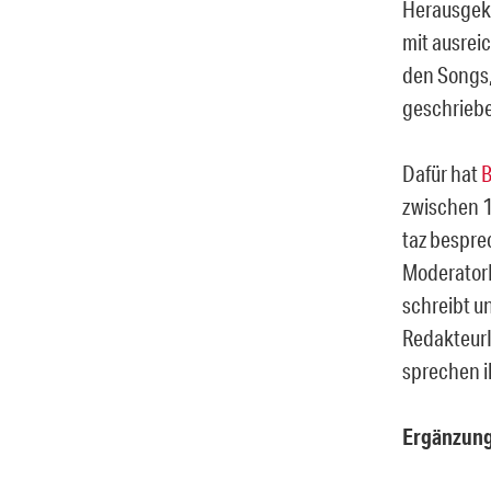
Herausgek
mit ausrei
den Songs,
geschriebe
Dafür hat
zwischen 1
taz bespre
ModeratorI
schreibt u
RedakteurI
sprechen i
Ergänzung