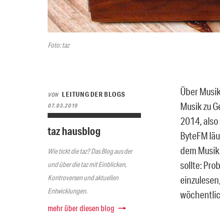
Foto: taz
Über Musik
LEITUNG DER BLOGS
VON
Musik zu G
07.03.2019
2014, also
taz hausblog
ByteFM läuf
dem Musik 
Wie tickt die taz? Das Blog aus der
sollte: Pr
und über die taz mit Einblicken,
Kontroversen und aktuellen
einzulesen
Entwicklungen.
wöchentli
mehr über diesen blog