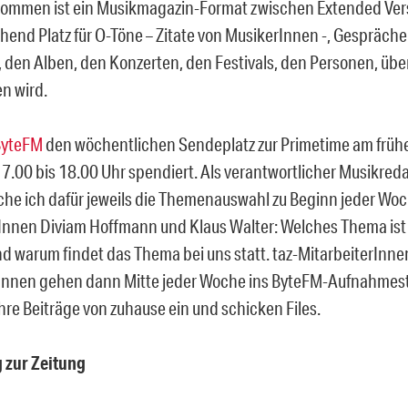
ommen ist ein Musikmagazin-Format zwischen Extended Vers
chend Platz für O-Töne – Zitate von MusikerInnen -, Gespräche
 den Alben, den Konzerten, den Festivals, den Personen, über 
n wird.
ByteFM
den wöchentlichen Sendeplatz zur Primetime am früh
7.00 bis 18.00 Uhr spendiert. Als verantwortlicher Musikred
che ich dafür jeweils die Themenauswahl zu Beginn jeder Woc
nnen Diviam Hoffmann und Klaus Walter: Welches Thema ist 
nd warum findet das Thema bei uns statt. taz-MitarbeiterInn
nnen gehen dann Mitte jeder Woche ins ByteFM-Aufnahmest
hre Beiträge von zuhause ein und schicken Files.
 zur Zeitung