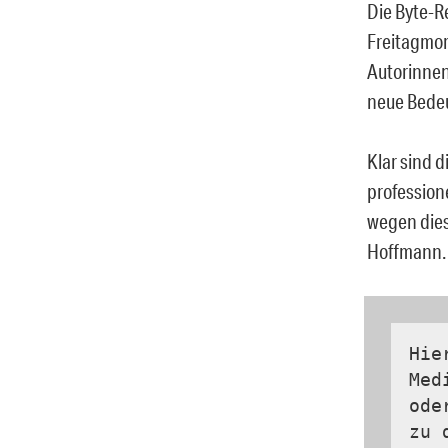
Die Byte-R
Freitagmor
Autorinnen
neue Bedeu
Klar sind d
profession
wegen dies
Hoffmann.
Hie
Med
ode
zu 