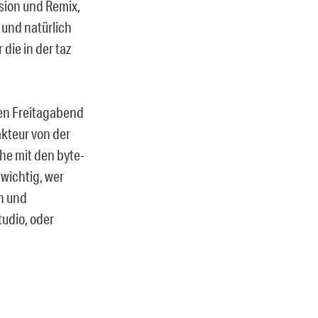
ion und Remix,
 und natürlich
die in der taz
en Freitagabend
akteur von der
he mit den byte-
wichtig, wer
en und
udio, oder