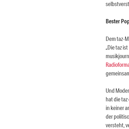
selbstvers
Bester Pop
Dem taz-Mi
„Die taz i
musikjourn
Radioform
gemeinsame
Und Modera
hat die taz
in keiner 
der politi
versteht, 