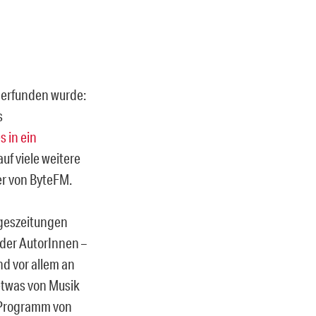
n erfunden wurde:
s
s in ein
uf viele weitere
r von ByteFM.
ageszeitungen
 der AutorInnen –
nd vor allem an
 etwas von Musik
m Programm von