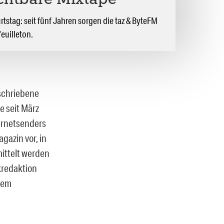
chtbare Mixtape
rtstag: seit fünf Jahren sorgen die taz & ByteFM
feuilleton.
eschriebene
e seit März
ernetsenders
gazin vor, in
ittelt werden
kredaktion
nem