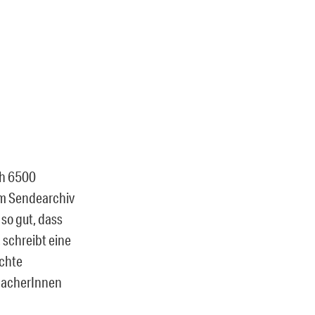
ch 6500
im Sendearchiv
so gut, dass
 schreibt eine
echte
 MacherInnen