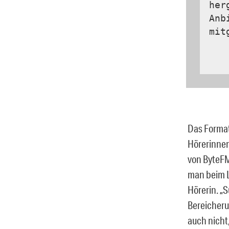
her
Anb
mit
Das Format
Hörerinnen
von ByteFM
man beim Le
Hörerin. „
Bereicheru
auch nicht,