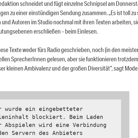
edaktion schneidet und fügt einzelne Schnipsel am Donners
gen zu einer einstündigen Sendung zusammen. „Es ist toll zu 
 und Autoren im Studio nochmal mit ihren Texten arbeiten, sic
tungsebenen erschließen – beim Einlesen.
iese Texte weder fürs Radio geschrieben, noch (in den meiste
ellen SprecherInnen gelesen, aber sie funktionieren trotzdem
er kleinen Ambivalenz und der großen Diversität“, sagt Mode
r wurde ein eingebetteter
ieninhalt blockiert. Beim Laden
r Abspielen wird eine Verbindung
den Servern des Anbieters