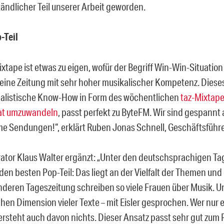
tändlicher Teil unserer Arbeit geworden.
-Teil
xtape ist etwas zu eigen, wofür der Begriff Win-Win-Situatio
st eine Zeitung mit sehr hoher musikalischer Kompetenz. Diese
alistische Know-How in Form des wöchentlichen
taz-Mixtape
at umzuwandeln
, passt perfekt zu ByteFM. Wir sind gespannt a
 Sendungen!“, erklärt Ruben Jonas Schnell, Geschäftsführe
tor Klaus Walter ergänzt: „Unter den deutschsprachigen T
 den besten Pop-Teil: Das liegt an der Vielfalt der Themen und
anderen Tageszeitung schreiben so viele Frauen über Musik. U
schen Dimension vieler Texte – mit Eisler gesprochen. Wer nur
versteht auch davon nichts. Dieser Ansatz passt sehr gut zu