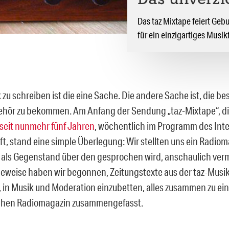
Das unverzi
Das taz Mixtape feiert Gebu
für ein einzigartiges Musik
 zu schreiben ist die eine Sache. Die andere Sache ist, die b
ehör zu bekommen. Am Anfang der Sendung „taz-Mixtape“, di
seit nunmehr fünf Jahren
, wöchentlich im Programm des Int
t, stand eine simple Überlegung: Wir stellten uns ein Radioma
als Gegenstand über den gesprochen wird, anschaulich verm
obeweise haben wir begonnen, Zeitungstexte aus der taz-Musi
, in Musik und Moderation einzubetten, alles zusammen zu ei
chen Radiomagazin zusammengefasst.