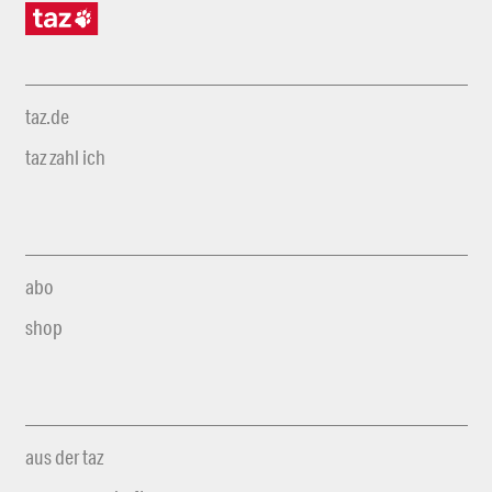
taz.de
taz zahl ich
abo
shop
aus der taz