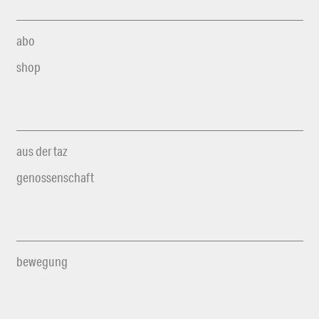
abo
shop
aus der taz
genossenschaft
bewegung