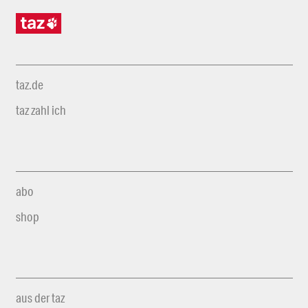
taz.de
taz zahl ich
abo
shop
aus der taz