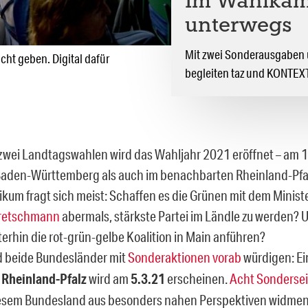
Im Wahlka
unterwegs
Mit zwei Sonderausgaben 
icht geben. Digital dafür
begleiten taz und KONTEXT
 zwei Landtagswahlen wird das Wahljahr 2021 eröffnet – am 1
Baden-Württemberg als auch im benachbarten Rheinland-Pfa
ikum fragt sich meist: Schaffen es die Grünen mit dem Minis
Kretschmann
abermals, stärkste Partei im Ländle zu werden? 
erhin die rot-grün-gelbe Koalition in Main anführen?
rd beide Bundesländer mit
Sonderaktionen vorab
würdigen: E
 Rheinland-Pfalz
wird am
5.3.21
erscheinen.
Acht Sonderse
iesem Bundesland aus besonders nahen Perspektiven widmen