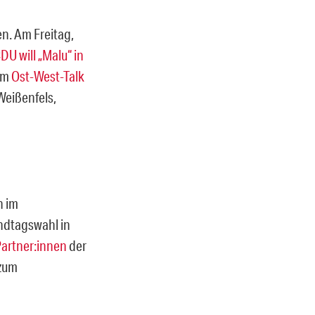
en. Am Freitag,
DU will „Malu“ in
zum
Ost-West-Talk
Weißenfels,
n im
ndtagswahl in
Partner:innen
der
 zum