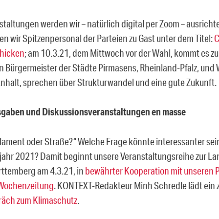
staltungen werden wir – natürlich digital per Zoom – ausricht
en wir Spitzenpersonal der Parteien zu Gast unter dem Titel:
C
chicken
; am 10.3.21, dem Mittwoch vor der Wahl, kommt es 
en Bürgermeister der Städte Pirmasens, Rheinland-Pfalz, und 
halt, sprechen über Strukturwandel und eine gute Zukunft.
gaben und Diskussionsveranstaltungen en masse
rlament oder Straße?“ Welche Frage könnte interessanter sei
ahr 2021? Damit beginnt unsere Veranstaltungsreihe zur La
ttemberg am 4.3.21, in
bewährter Kooperation mit unseren 
Wochenzeitung
. KONTEXT-Redakteur Minh Schredle lädt ein
räch zum Klimaschutz
.