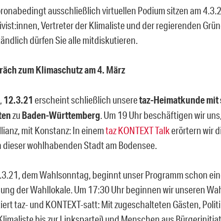
ronabedingt ausschließlich virtuellen Podium sitzen am 4.3.
vist:innen, Vertreter der Klimaliste und der regierenden Grü
ändlich dürfen Sie alle mitdiskutieren.
präch zum Klimaschutz am 4. März
,
12.3.21
erscheint schließlich unsere
taz-Heimatkunde mit s
ten
zu
Baden-Württemberg
. Um 19 Uhr beschäftigen wir un
Allianz, mit Konstanz: In einem
taz KONTEXT Talk
erörtern wir d
n dieser wohlhabenden Stadt am Bodensee.
3.21, dem Wahlsonntag, beginnt unser Programm schon ein
ßung der Wahllokale. Um 17:30 Uhr beginnen wir unseren Wah
iert taz- und KONTEXT-satt: Mit zugeschalteten Gästen, Polit
limaliste bis zur Linkspartei) und Menschen aus Bürgerinitiat