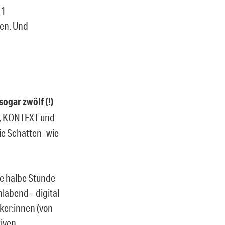
21
nen. Und
ogar zwölf (!)
s, KONTEXT und
ie Schatten- wie
e halbe Stunde
labend – digital
iker:innen (von
iven.