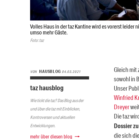
Volles Haus in der taz Kantine wird es vorerst leider n
umso mehr Gäste.
Foto: taz
Gleich mit
HAUSBLOG
VON
04.03.2021
sowohl in 
taz hausblog
Unser Publ
Winfried 
Wie tickt die taz? Das Blog aus der
Dreyer
weit
und über die taz mit Einblicken,
Die taz wi
Kontroversen und aktuellen
Dossier zu
Entwicklungen.
die sich d
mehr über diesen blog