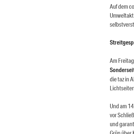
Auf dem co
Umweltakti
selbstverst
Streitges
Am Freitag
Sondersei
die taz in 
Lichtseite
Und am 14.
vor Schlie
und garant
Grün über K