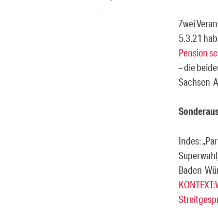
Zwei Veran
5.3.21 hab
Pension s
– die beid
Sachsen-An
Sonderaus
Indes: „Pa
Superwahlj
Baden-Wür
KONTEXT:
Streitgesp