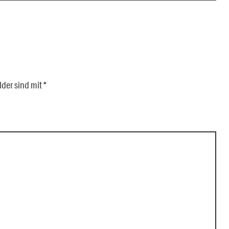
lder sind mit
*