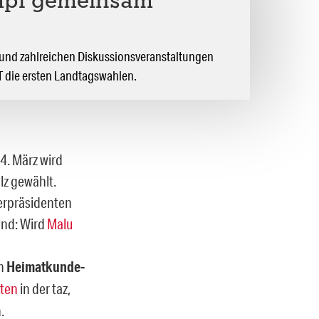
mpf gemeinsam
und zahlreichen Diskussionsveranstaltungen
 die ersten Landtagswahlen.
4. März wird
lz gewählt.
terpräsidenten
Und: Wird
Malu
in
Heimatkunde-
iten
in der taz,
.