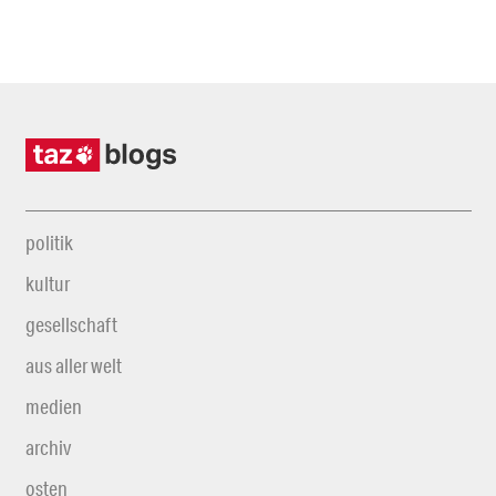
politik
kultur
gesellschaft
aus aller welt
medien
archiv
osten