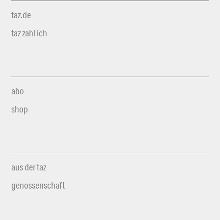
taz.de
taz zahl ich
abo
shop
aus der taz
genossenschaft