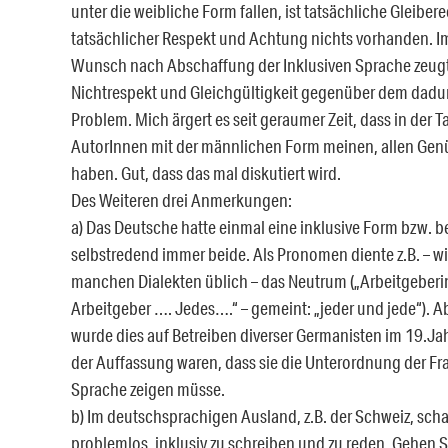
unter die weibliche Form fallen, ist tatsächliche Gleibe
tatsächlicher Respekt und Achtung nichts vorhanden. Im
Wunsch nach Abschaffung der Inklusiven Sprache zeug
Nichtrespekt und Gleichgültigkeit gegenüber dem dadur
Problem. Mich ärgert es seit geraumer Zeit, dass in der T
AutorInnen mit der männlichen Form meinen, allen Gen
haben. Gut, dass das mal diskutiert wird.
Des Weiteren drei Anmerkungen:
a) Das Deutsche hatte einmal eine inklusive Form bzw. b
selbstredend immer beide. Als Pronomen diente z.B. – w
manchen Dialekten üblich – das Neutrum („Arbeitgeber
Arbeitgeber …. Jedes….“ – gemeint: „jeder und jede“). 
wurde dies auf Betreiben diverser Germanisten im 19.Ja
der Auffassung waren, dass sie die Unterordnung der Fr
Sprache zeigen müsse.
b) Im deutschsprachigen Ausland, z.B. der Schweiz, scha
problemlos, inklusiv zu schreiben und zu reden. Gehen S