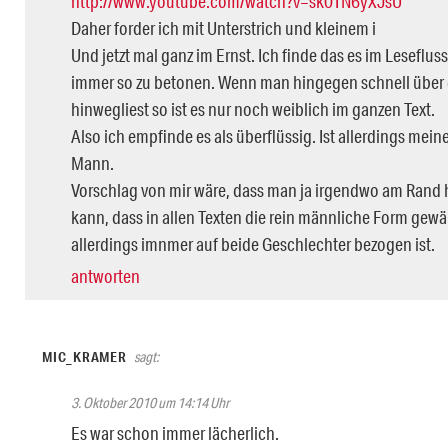
http://www.youtube.com/watch?v=sk0TN6yXJsU
Daher forder ich mit Unterstrich und kleinem i
Und jetzt mal ganz im Ernst. Ich finde das es im Lesefluss 
immer so zu betonen. Wenn man hingegen schnell über d
hinwegliest so ist es nur noch weiblich im ganzen Text.
Also ich empfinde es als überflüssig. Ist allerdings mein
Mann.
Vorschlag von mir wäre, dass man ja irgendwo am Rand 
kann, dass in allen Texten die rein männliche Form gewäh
allerdings imnmer auf beide Geschlechter bezogen ist.
antworten
MIC_KRAMER
sagt:
3. Oktober 2010 um 14:14 Uhr
Es war schon immer lächerlich.