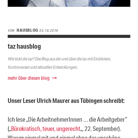
HAUSBLOG
VON
03.10.2010
taz hausblog
Wie tickt die taz? Das Blog aus der und über die taz mit Einblicken,
Kontroversen und aktuellen Entwicklungen.
mehr über diesen blog
Unser Leser Ulrich Maurer aus Tübingen schreibt:
Ich lese „Die ArbeitnehmerInnen … die Arbeitgeber“
(„
Bürokratisch, teuer, ungerecht
„, 22. September).
Warum einmal mit und einmal ohne das unschöne