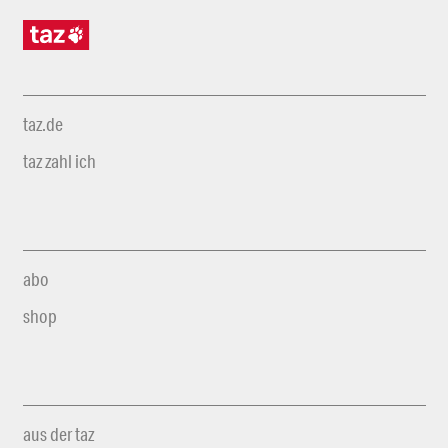
taz.de
taz zahl ich
abo
shop
aus der taz