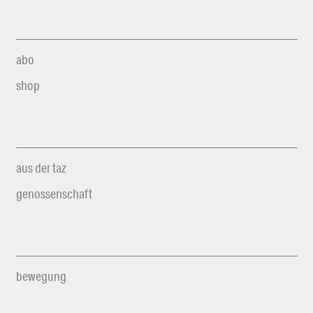
abo
shop
aus der taz
genossenschaft
bewegung