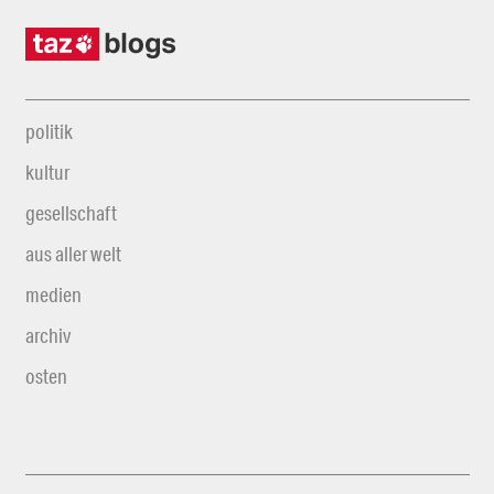
politik
kultur
gesellschaft
aus aller welt
medien
archiv
osten