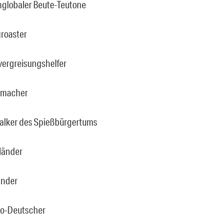
globaler Beute-Teutone
roaster
vergreisungshelfer
tmacher
alker des Spießbürgertums
länder
änder
ro-Deutscher