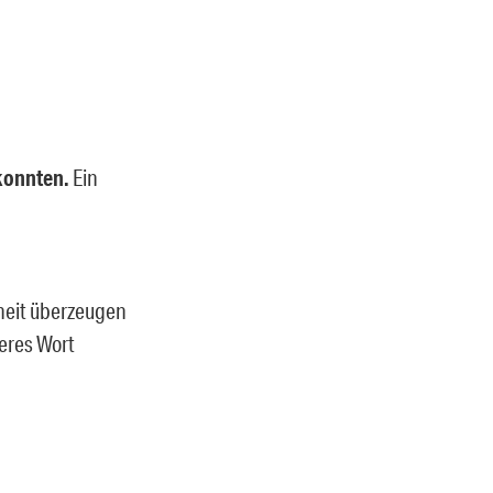
konnten.
Ein
heit überzeugen
deres Wort