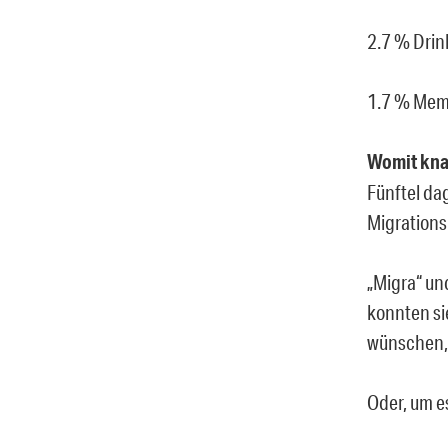
2.7 % Drin
1.7 % Mem
Womit knap
Fünftel da
Migrations
„Migra“ un
konnten sie
wünschen, a
Oder, um es