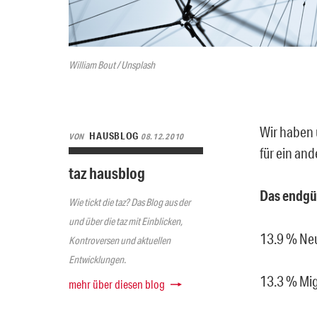
William Bout / Unsplash
Wir haben 
HAUSBLOG
VON
08.12.2010
für ein an
taz hausblog
Das endgül
Wie tickt die taz? Das Blog aus der
und über die taz mit Einblicken,
13.9 % Ne
Kontroversen und aktuellen
Entwicklungen.
13.3 % Mi
mehr über diesen blog