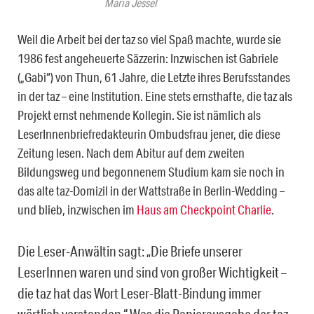
Maria Jessel
Weil die Arbeit bei der taz so viel Spaß machte, wurde sie
1986 fest angeheuerte Säzzerin: Inzwischen ist Gabriele
(„Gabi“) von Thun, 61 Jahre, die Letzte ihres Berufsstandes
in der taz – eine Institution. Eine stets ernsthafte, die taz als
Projekt ernst nehmende Kollegin. Sie ist nämlich als
LeserInnenbriefredakteurin Ombudsfrau jener, die diese
Zeitung lesen. Nach dem Abitur auf dem zweiten
Bildungsweg und begonnenem Studium kam sie noch in
das alte taz-Domizil in der Wattstraße in Berlin-Wedding –
und blieb, inzwischen im
Haus am Checkpoint Charlie
.
Die Leser-Anwältin sagt: „Die Briefe unserer
LeserInnen waren und sind von großer Wichtigkeit –
die taz hat das Wort Leser-Blatt-Bindung immer
wörtlich verstanden.“ Was die Papierausgabe der taz