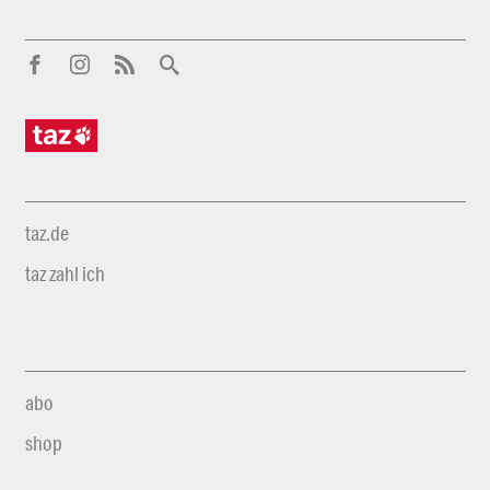
taz.de
taz zahl ich
abo
shop