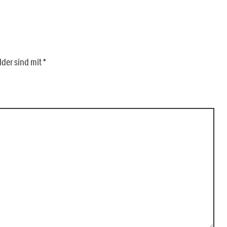
lder sind mit
*