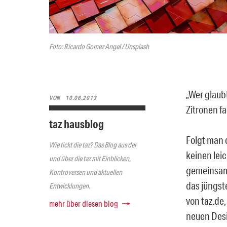
Foto: Ricardo Gomez Angel / Unsplash
„Wer glaubt
VON
10.06.2013
Zitronen fa
taz hausblog
Folgt man 
Wie tickt die taz? Das Blog aus der
keinen lei
und über die taz mit Einblicken,
gemeinsam 
Kontroversen und aktuellen
das jüngst
Entwicklungen.
von taz.de,
mehr über diesen blog
neuen Desi