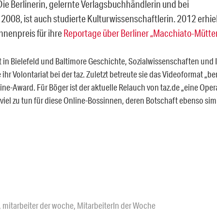
ie Berlinerin, gelernte Verlagsbuchhändlerin und bei
t 2008, ist auch studierte Kulturwissenschaftlerin. 2012 erhi
nnenpreis für ihre
Reportage über Berliner „Macchiato-Mütte
 in Bielefeld und Baltimore Geschichte, Sozialwissenschaften und I
ihr Volontariat bei der taz. Zuletzt betreute sie das Videoformat „be
e-Award. Für Böger ist der aktuelle Relauch von taz.de „eine Oper
viel zu tun für diese Online-Bossinnen, deren Botschaft ebenso simpe
,
mitarbeiter der woche
,
MitarbeiterIn der Woche