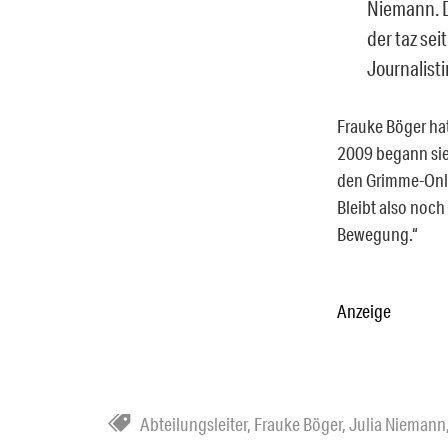
Niemann. D
der taz sei
Journalisti
Frauke Böger hat
2009 begann sie 
den Grimme-Onlin
Bleibt also noch 
Bewegung.“
Anzeige
Abteilungsleiter
,
Frauke Böger
,
Julia Niemann