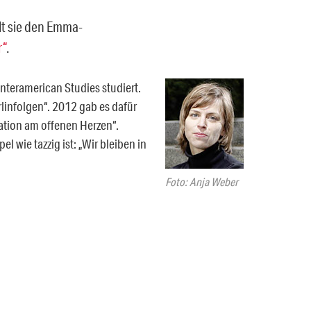
elt sie den Emma-
r“
.
nteramerican Studies studiert.
rlinfolgen“. 2012 gab es dafür
ation am offenen Herzen“.
l wie tazzig ist: „Wir bleiben in
Foto: Anja Weber