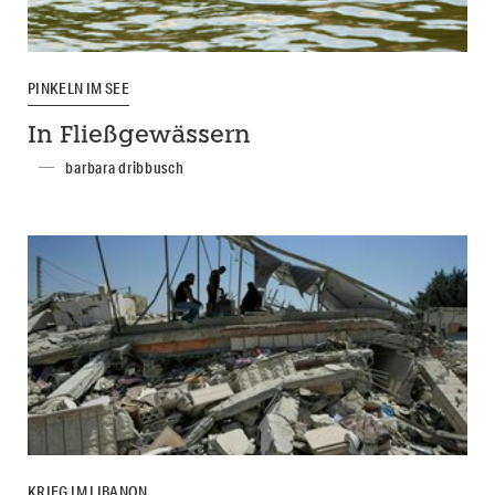
PINKELN IM SEE
In Fließgewässern
barbara dribbusch
KRIEG IM LIBANON