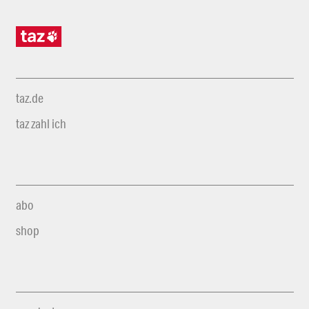
taz.de
taz zahl ich
abo
shop