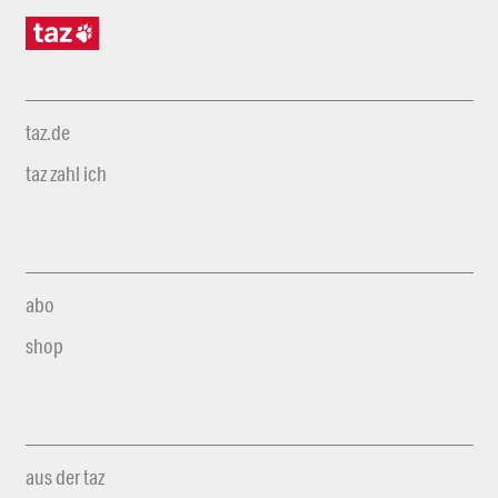
taz.de
taz zahl ich
abo
shop
aus der taz