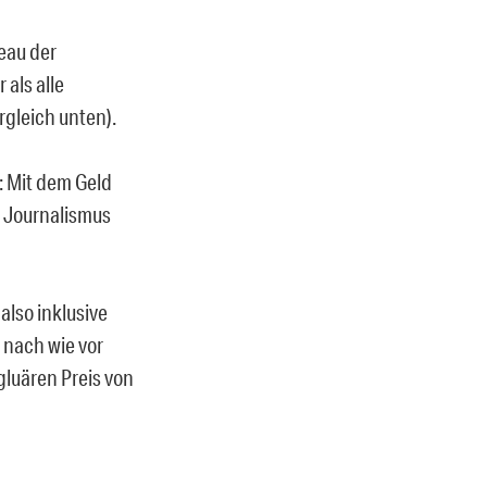
eau der
 als alle
rgleich unten).
: Mit dem Geld
n Journalismus
also inklusive
 nach wie vor
gluären Preis von