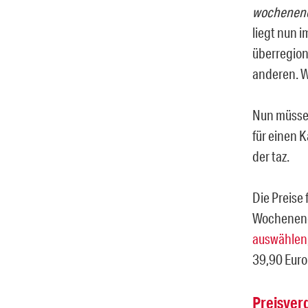
wochenen
liegt nun 
überregiona
anderen. Wi
Nun müssen
für einen K
der taz.
Die Preise
Wochenenda
auswählen
39,90 Euro
Preisver