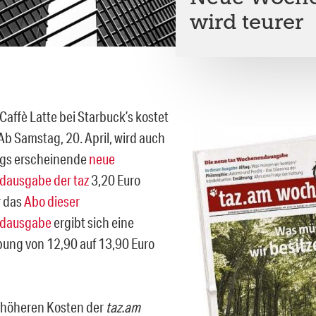
wird teurer
 Caffè Latte bei Starbuck’s kostet
Ab Samstag, 20. April, wird auch
ags erscheinende
neue
ausgabe der taz
3,20 Euro
r das
Abo dieser
dausgabe
ergibt sich eine
ung von 12,90 auf 13,90 Euro
 höheren Kosten der
taz.am