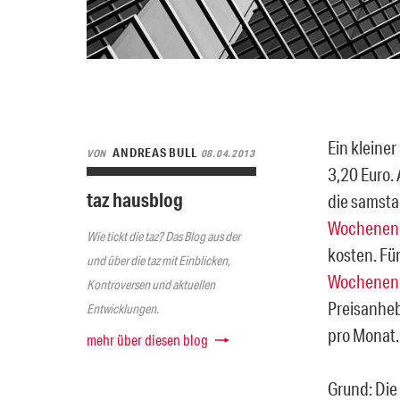
Ein kleiner
ANDREAS BULL
VON
08.04.2013
3,20 Euro. 
taz hausblog
die samst
Wochenend
Wie tickt die taz? Das Blog aus der
kosten. Fü
und über die taz mit Einblicken,
Wochenen
Kontroversen und aktuellen
Preisanheb
Entwicklungen.
pro Monat.
mehr über diesen blog
Grund: Die