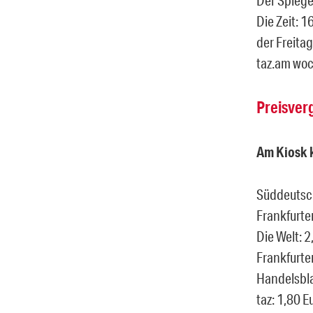
Die Zeit: 1
der Freitag
taz.am wo
Preisver
Am Kiosk k
Süddeutsch
Frankfurte
Die Welt: 2
Frankfurte
Handelsbla
taz: 1,80 E