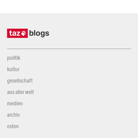
politik
kultur
gesellschaft
aus aller welt
medien
archiv
osten