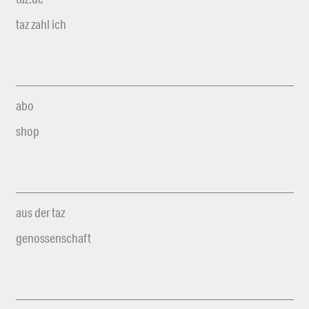
taz zahl ich
abo
shop
aus der taz
genossenschaft