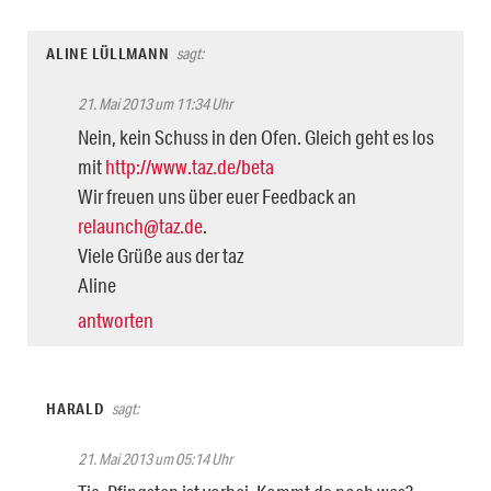
ALINE LÜLLMANN
sagt:
21. Mai 2013 um 11:34 Uhr
Nein, kein Schuss in den Ofen. Gleich geht es los
mit
http://www.taz.de/beta
Wir freuen uns über euer Feedback an
relaunch@taz.de
.
Viele Grüße aus der taz
Aline
antworten
HARALD
sagt:
21. Mai 2013 um 05:14 Uhr