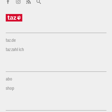
taz.de
taz zahl ich
abo
shop