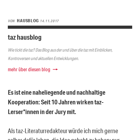
HAUSBLOG
VON
14.11.2017
taz hausblog
Wie tickt die taz? Das Blog aus der und über die taz mit Einblicken,
Kontroversen und aktuellen Entwicklungen.
mehr über diesen blog
Es ist eine naheliegende und nachhaltige
Kooperation: Seit 10 Jahren wirken taz-
Lerser*innen in der Jury mit.
Als taz-Literaturredakteur würde ich mich gerne
selber dafür loben, die Idee gehabt zu haben; nur