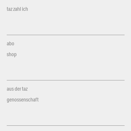
taz zahl ich
abo
shop
aus der taz
genossenschaft