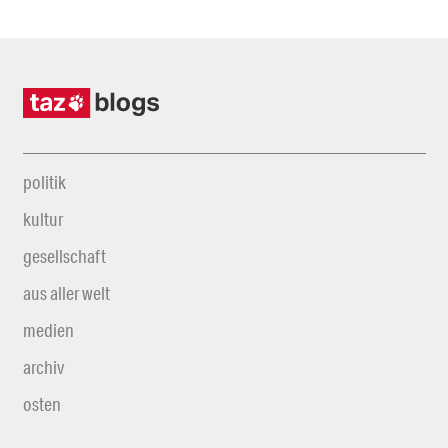
politik
kultur
gesellschaft
aus aller welt
medien
archiv
osten