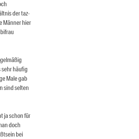
och
tnis der taz-
ie Männer hier
ibifrau
regelmäßig
s sehr häufig
ige Male gab
n sind selten
nt ja schon für
 man doch
ßtsein bei