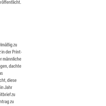
öffentlicht.
elmäßig zu
in der Print-
er männliche
igen, dachte
as
cht, diese
ein Jahr
tbrief zu
ntrag zu