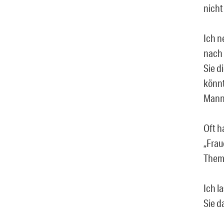
nicht
Ich n
nach 
Sie d
könnt
Mann 
Oft h
„Frau
Theme
Ich l
Sie d