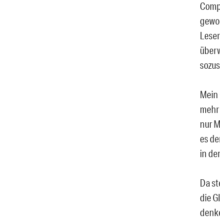
Compu
gewoh
Leser
überw
sozu
Mein 
mehr 
nur M
es de
in de
Da st
die G
denke