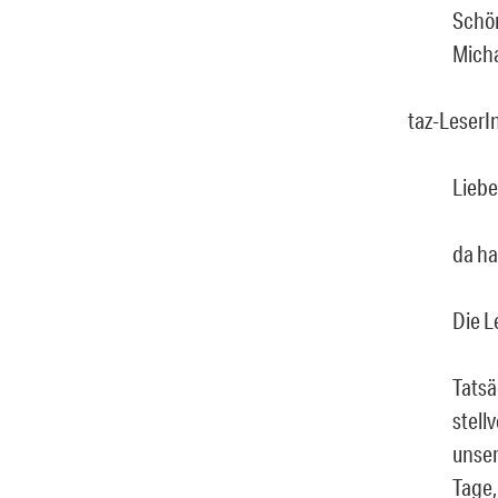
Schö
Micha
taz-LeserI
Liebe
da ha
Die L
Tatsä
stell
unser
Tage,