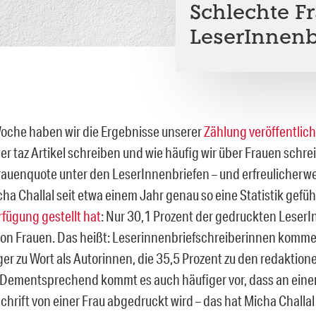
Schlechte F
LeserInnenbr
Woche haben wir die Ergebnisse unserer
Zählung veröffentlich
er taz Artikel schreiben und wie häufig wir über Frauen schrei
rauenquote unter den LeserInnenbriefen – und erfreulicherwei
ha Challal seit etwa einem Jahr genau so eine Statistik geführ
erfügung gestellt hat
: Nur 30,1 Prozent der gedruckten LeserI
n Frauen. Das heißt: Leserinnenbriefschreiberinnen komme
er zu Wort als Autorinnen, die 35,5 Prozent zu den redaktione
 Dementsprechend kommt es auch häufiger vor, dass an eine
schrift von einer Frau abgedruckt wird – das hat Micha Challa