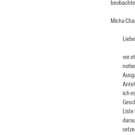
beobachtet
Micha Chala
Liebe
vor e
notie
Ausga
Antei
ich e
Gesch
Liste
darau
setze