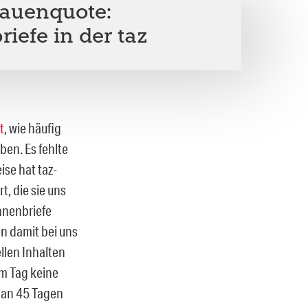
rauenquote:
iefe in der taz
t
, wie häufig
ben. Es fehlte
se hat taz-
t, die sie uns
nnenbriefe
n damit bei uns
llen Inhalten
m Tag keine
l an 45 Tagen