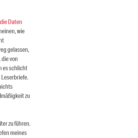
 die Daten
cheinen, wie
ht
weg gelassen,
 die von
 es schlicht
 Leserbriefe.
nichts
elmäßigkeit zu
ter zu führen.
iefen meines