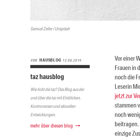
Samuel Zeller / Unsplash
Vor einer 
HAUSBLOG
VON
12.06.2014
Frauen in d
taz hausblog
noch die F
Leserin Mic
Wie tickt die taz? Das Blog aus der
jetzt zur V
und über die taz mit Einblicken,
stammen vo
Kontroversen und aktuellen
noch wenig
Entwicklungen.
beitragen.
mehr über diesen blog
einzige Zu