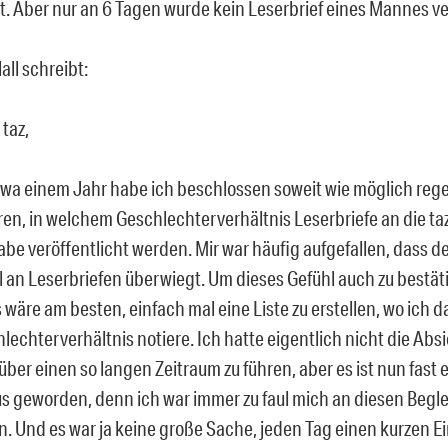
. Aber nur an 6 Tagen wurde kein Leserbrief eines Mannes ver
ll schreibt:
 taz,
twa einem Jahr habe ich beschlossen soweit wie möglich reg
ren, in welchem Geschlechterverhältnis Leserbriefe an die taz 
be veröffentlicht werden. Mir war häufig aufgefallen, dass d
l an Leserbriefen überwiegt. Um dieses Gefühl auch zu bestät
s wäre am besten, einfach mal eine Liste zu erstellen, wo ich d
lechterverhältnis notiere. Ich hatte eigentlich nicht die Absi
 über einen so langen Zeitraum zu führen, aber es ist nun fast 
s geworden, denn ich war immer zu faul mich an diesen Beglei
n. Und es war ja keine große Sache, jeden Tag einen kurzen Ei