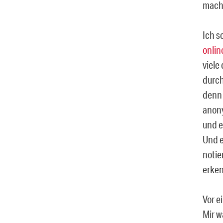
mach
Ich s
onlin
viele
durch
denn 
anony
und e
Und e
notie
erke
Vor e
Mir w