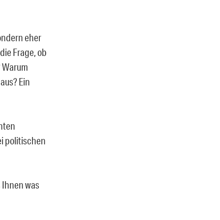
sondern eher
 die Frage, ob
n? Warum
 aus? Ein
nnten
i politischen
s Ihnen was