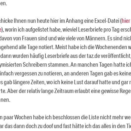
en.
chicke Ihnen nun heute hier im Anhang eine Excel-Datei (
hier
e
), worin ich aufgelistet habe, wieviel Leserbriefe pro Tag ers
 davon von Frauen sind und wie viele von Männern. Es sind nic
gehend alle Tage notiert. Meist habe ich die Wochenenden 
dann wurden häufig Leserbriefe aus der taz.de veröffentlicht,
misierten Schreibern stammen. An manchen Tagen hatte ich
infach vergessen zu notieren, an anderen Tagen gab es keine
s gab längere Zeiten, wo ich keine Lust darauf hatte und gar 
rte. Aber der relativ lange Zeitraum erlaubt eine gewisse Reg
nnen.
in paar Wochen habe ich beschlossen die Liste nicht mehr wei
ar das dann doch zu doof und fast hätte ich das alles in den T