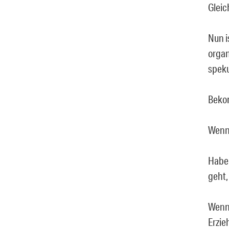
Gleic
Nun i
organ
speku
Beko
Wenn 
Haben
geht,
Wenn 
Erzie