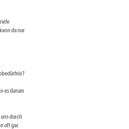
riefe
 kann da nur
gsbedürfnis?
nn es darum
n uns durch
n oft gar