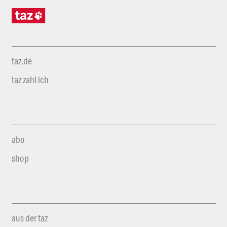
taz.de
taz zahl ich
abo
shop
aus der taz