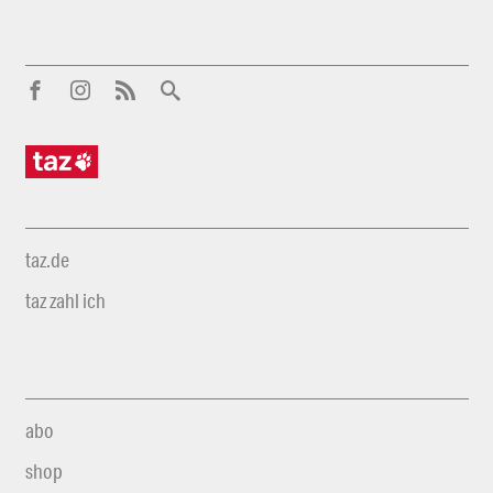
taz.de
taz zahl ich
abo
shop