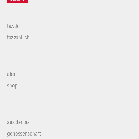
taz.de
taz zahl ich
abo
shop
aus der taz
genossenschaft