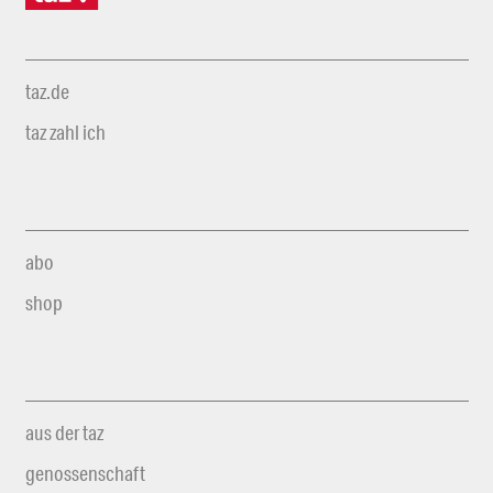
taz.de
taz zahl ich
abo
shop
aus der taz
genossenschaft