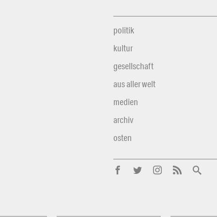
politik
kultur
gesellschaft
aus aller welt
medien
archiv
osten