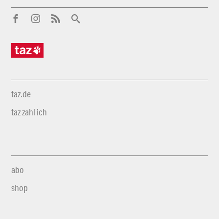
taz.de
taz zahl ich
abo
shop