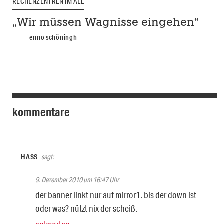
RECHENZENTREN IM ALL
„Wir müssen Wagnisse eingehen“
enno schöningh
kommentare
HASS
sagt:
9. Dezember 2010 um 16:47 Uhr
der banner linkt nur auf mirror1. bis der down ist
oder was? nützt nix der scheiß.