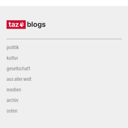
politik
kultur
gesellschaft
aus aller welt
medien
archiv
osten