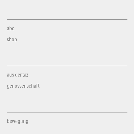
abo
shop
aus der taz
genossenschaft
bewegung