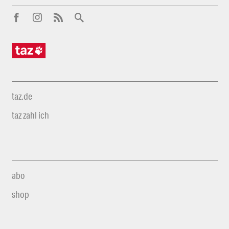
taz.de
taz zahl ich
abo
shop