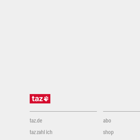
taz.de
abo
taz zahl ich
shop