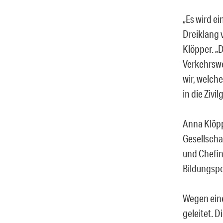
„Es wird e
Dreiklang 
Klöpper. „D
Verkehrswe
wir, welch
in die Zivi
Anna Klöpp
Gesellschaf
und Chefin 
Bildungspo
Wegen einer
geleitet. D