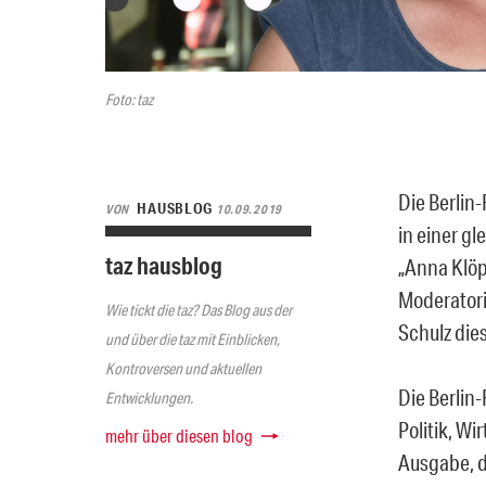
Foto: taz
Die Berlin
HAUSBLOG
VON
10.09.2019
in einer g
taz hausblog
„Anna Klöp
Moderatori
Wie tickt die taz? Das Blog aus der
Schulz die
und über die taz mit Einblicken,
Kontroversen und aktuellen
Die Berlin-
Entwicklungen.
Politik, Wi
mehr über diesen blog
Ausgabe, d