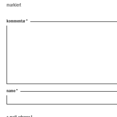
markiert
kommentar
*
name
*
e-mail-adresse
*