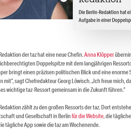
Redaktion
Die Berlin-Redaktion hat 
Aufgabe in einer Doppelspi
-Redaktion der taz hat eine neue Chefin.
Anna Klöpper
überni
leichberechtigten Doppelspitze mit dem langjährigen Ressort
per bringt einen präzisen politischen Blick und eine enorme S
n mit“, sagt Chefredakteur Georg Löwisch. „Ich freue mich, da
ses wichtige taz-Ressort gemeinsam in die Zukunft führen.“
Redaktion zählt zu den großen Ressorts der taz. Dort entsteh
rtschaft und Gesellschaft in Berlin
für die Website
, die täglic
ie tägliche App sowie die taz am Wochenende.