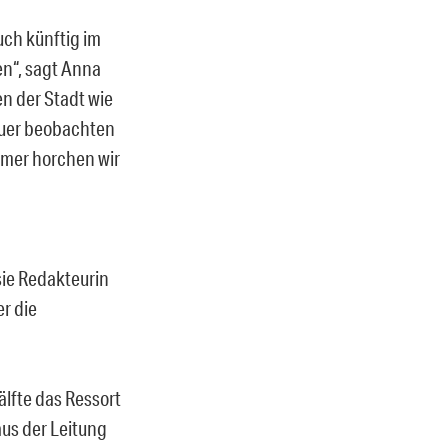
ch künftig im
n“, sagt Anna
en der Stadt wie
auer beobachten
amer horchen wir
sie Redakteurin
er die
älfte das Ressort
aus der Leitung