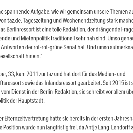
ine spannende Aufgabe, wie wir gemeinsam unsere Themen au
von taz.de, Tageszeitung und Wochenendzeitung stark mache
as Berlinressort ist eine tolle Redaktion, der drängende Frag
nde und Mietenpolitik traditionell sehr nah sind. Umso gen
e Antworten der rot-rot-grüne Senat hat. Und umso aufmerks
lgesellschaft hinein.“
er, 33, kam 2011 zur taz und hat dort für das Medien- und
tsressort sowie das Inlandsressort gearbeitet. Seit 2015 ist 
vom Dienst in der Berlin-Redaktion, sie schreibt vor allem üb
litik der Hauptstadt.
 Elternzeitvertretung hatte sie bereits in der ersten Jahresh
ie Position wurde nun langfristig frei, da Antje Lang-Lendorff 